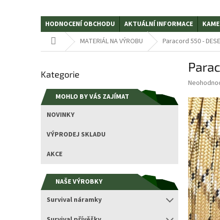
HODNOCENÍ OBCHODU
AKTUÁLNÍ INFORMACE
KAME
Domů
MATERIÁL NA VÝROBU
Paracord 550 - DE
P
Para
Přeskočit
o
Kategorie
kategorie
s
Průměrné
Neohodno
t
hodnocení
MOHLO BY VÁS ZAJÍMAT
r
produktu
a
je
NOVINKY
0,0
n
z
n
VÝPRODEJ SKLADU
5
í
hvězdiček.
p
AKCE
a
n
NAŠE VÝROBKY
e
l
Survival náramky
Survival přívěšky