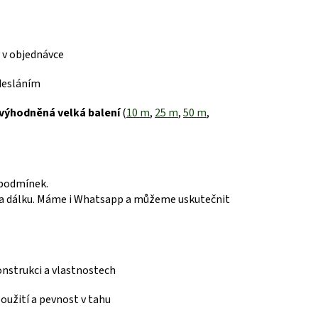
 v objednávce
desláním
výhodněná velká balení
(
10 m
,
25 m
,
50 m
,
 podmínek.
 dálku.
Máme i Whatsapp a můžeme uskutečnit
konstrukci a vlastnostech
 použití a pevnost v tahu