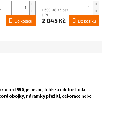
z
1 690,08 Kč bez
DPH
2 045 Kč
Do košíku
Do košíku
aracord 550
, je pevné, lehké a odolné lanko s
cord obojky
,
náramky přežití
, dekorace nebo