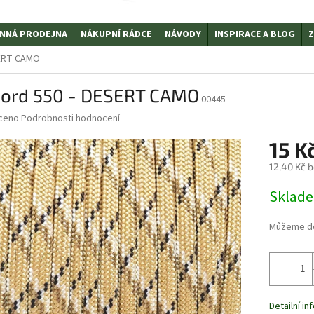
NNÁ PRODEJNA
NÁKUPNÍ RÁDCE
NÁVODY
INSPIRACE A BLOG
Z
SERT CAMO
cord 550 - DESERT CAMO
00445
ceno
Podrobnosti hodnocení
15 K
12,40 Kč 
Měrná
Sklad
cena:
Můžeme do
Detailní i