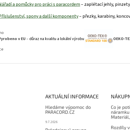
Nářadí a pomůcky pro práci s paraco
rdem
– zaplétací jehly, pinzet
Příslušenství, spony a další kom
ponenty
– přezky, karabiny, koncov
Vyrobeno v EU
–
důraz na kvalitu a lokální výrobu
OEKO-TE
AKTUÁLNÍ INFORMACE
NÁKUPN
Hledáme výpomoc do
Co je pot
PARACORD.CZ
náramku 
Materiál
9.7.2026
Rozdíly v
Prázdninový provoz