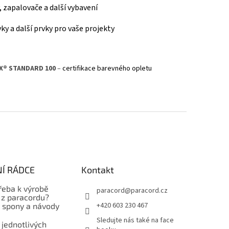
y, zapalovače a další vybavení
ky a další prvky pro vaše projekty
X® STANDARD 100
–
certifikace barevného opletu
Í RÁDCE
Kontakt
řeba k výrobě
paracord
@
paracord.cz
z paracordu?
+420 603 230 467
, spony a návody
Sledujte nás také na face
 jednotlivých