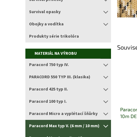
Survival opasky
Obojky a vodítka
Produkty série trikolóra
Souvise
MATERIÁL NA VÝROBU
Paracord 750 typ IV.
PARACORD 550 TYP III. (klasika)
Paracord 425 typ II.
Paracord 100 typ I.
Paracor
Paracord Micro a vyplétací šňůrky
10m D
Paracord Max typ V. (6 mm / 10 mm)