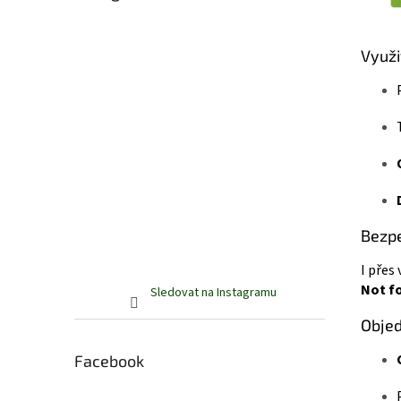
Využi
Bezpe
I přes
Not fo
Sledovat na Instagramu
Obje
Facebook