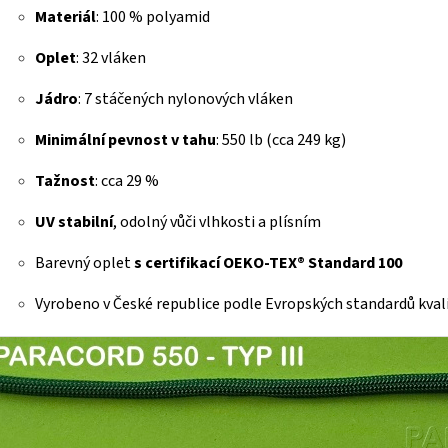
Materiál
: 100 % polyamid
Oplet
: 32 vláken
Jádro
: 7 stáčených nylonových vláken
Minimální pevnost v tahu
: 550 lb (cca 249 kg)
Tažnost
: cca 29 %
UV stabilní
, odolný vůči vlhkosti a plísním
Barevný oplet
s certifikací OEKO-TEX® Standard 100
Vyrobeno v České republice podle Evropských standardů kval