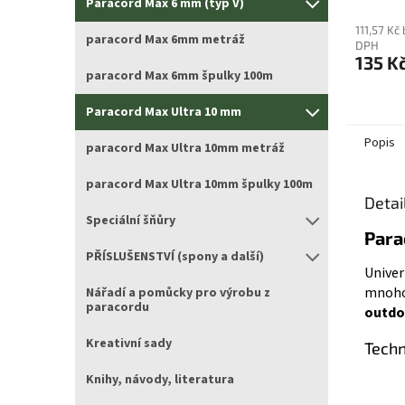
Paracord Max 6 mm (typ V)
111,57 Kč
paracord Max 6mm metráž
DPH
135 K
paracord Max 6mm špulky 100m
Paracord Max Ultra 10 mm
Popis
paracord Max Ultra 10mm metráž
paracord Max Ultra 10mm špulky 100m
Detai
Speciální šňůry
Para
PŘÍSLUŠENSTVÍ (spony a další)
Univer
mnohos
Nářadí a pomůcky pro výrobu z
paracordu
outdo
Kreativní sady
Techn
Knihy, návody, literatura