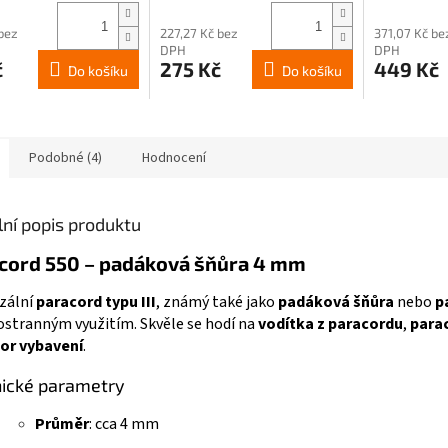
 bez
227,27 Kč bez
371,07 Kč be
DPH
DPH
č
275 Kč
449 Kč
Do košíku
Do košíku
Podobné (4)
Hodnocení
lní popis produktu
cord 550 – padáková šňůra 4 mm
zální
paracord typu III
, známý také jako
padáková šňůra
nebo
p
tranným využitím. Skvěle se hodí na
vodítka z paracordu
,
para
or vybavení
.
ické parametry
Průměr
: cca 4 mm