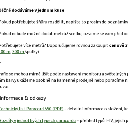
Běžně
dodáváme v jednom kuse
Pokud potřebujete šňůru rozdělit, napište to prosím do poznámky
Pokud nebude možné dodat metráž vcelku, ozveme se vám před o
Potřebujete více metrů? Doporučujeme rovnou zakoupit
cenově z
100 m
,
300 m
špulky)
y
afie se mohou mírně lišit podle nastavení monitoru a světelných
ám barvy ukážeme osobně na kamenné prodejně nebo poradíme na
ovor.
 informace & odkazy
Technický list Paracord 550 (P
DF)
– detailní informace o složení, 
R
ozdíly v jednotlivých typech paracordu
– přehled typů I–IV, jejich