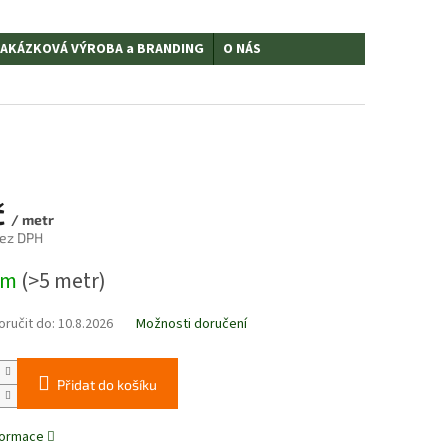
AKÁZKOVÁ VÝROBA a BRANDING
O NÁS
č
/ metr
bez DPH
em
(>5 metr)
ručit do:
10.8.2026
Možnosti doručení
Přidat do košíku
nformace