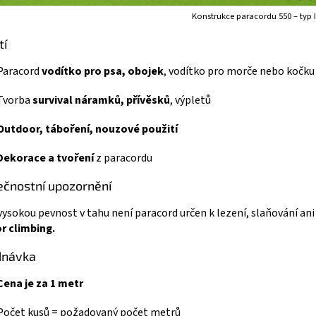
Konstrukce paracordu 550 – typ I
tí
Paracord
vodítko pro psa, obojek
, vodítko pro morče nebo kočku
Tvorba
survival náramků, přívěsků
, výpletů
Outdoor, táboření, nouzové použití
Dekorace a tvoření
z paracordu
čnostní upozornění
 vysokou pevnost v tahu není paracord určen k lezení, slaňování ani 
r climbing.
dnávka
Cena je za 1 metr
Počet kusů = požadovaný počet metrů