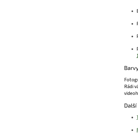
Barv
Fotogr
Rádi v
videoh
Další