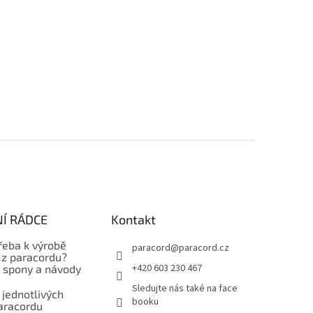
Í RÁDCE
Kontakt
řeba k výrobě
paracord
@
paracord.cz
z paracordu?
+420 603 230 467
, spony a návody
Sledujte nás také na face
 jednotlivých
booku
aracordu