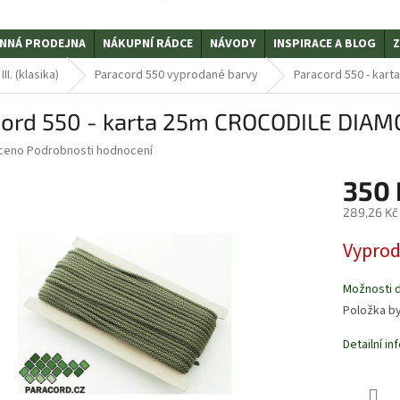
NNÁ PRODEJNA
NÁKUPNÍ RÁDCE
NÁVODY
INSPIRACE A BLOG
Z
I. (klasika)
Paracord 550 vyprodané barvy
Paracord 550 - kar
cord 550 - karta 25m CROCODILE DIA
ceno
Podrobnosti hodnocení
350
289,26 Kč
Měrná
Vypro
cena:
Možnosti 
Položka b
Detailní i