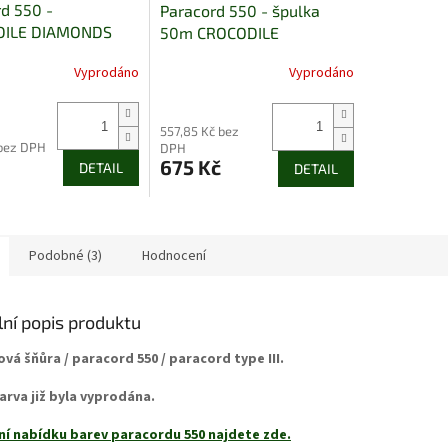
d 550 -
Paracord 550 - špulka
DILE DIAMONDS
50m CROCODILE
DIAMONDS
Vyprodáno
Vyprodáno
557,85 Kč bez
 bez DPH
DPH
675 Kč
DETAIL
DETAIL
Podobné (3)
Hodnocení
lní popis produktu
vá šňůra / paracord 550 / paracord type III.
arva již byla vyprodána.
ní nabídku barev paracordu 550 najdete zde.