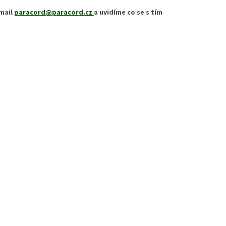
email
paracord@paracord.cz
a uvidíme co se s tím