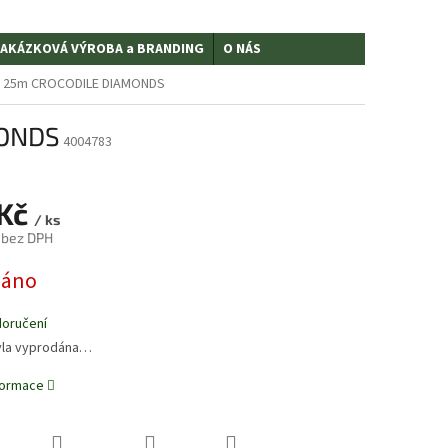
AKÁZKOVÁ VÝROBA a BRANDING
O NÁS
ta 25m CROCODILE DIAMONDS
MONDS
4004783
 Kč
/ ks
 bez DPH
dáno
doručení
yla vyprodána…
nformace