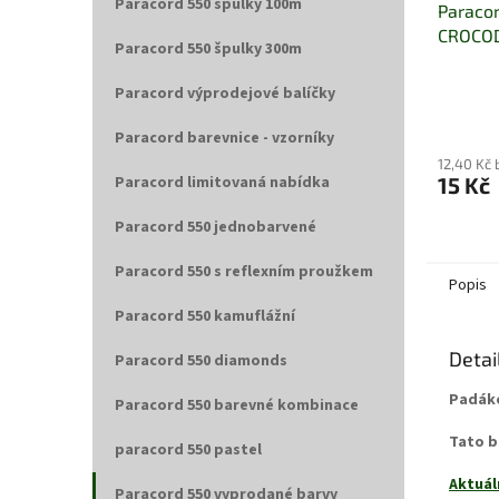
Paracord 550 špulky 100m
Paracor
CROCO
Paracord 550 špulky 300m
Paracord výprodejové balíčky
Paracord barevnice - vzorníky
12,40 Kč
Paracord limitovaná nabídka
15 Kč
Paracord 550 jednobarvené
Paracord 550 s reflexním proužkem
Popis
Paracord 550 kamuflážní
Detai
Paracord 550 diamonds
Padáko
Paracord 550 barevné kombinace
Tato b
paracord 550 pastel
Aktuál
Paracord 550 vyprodané barvy