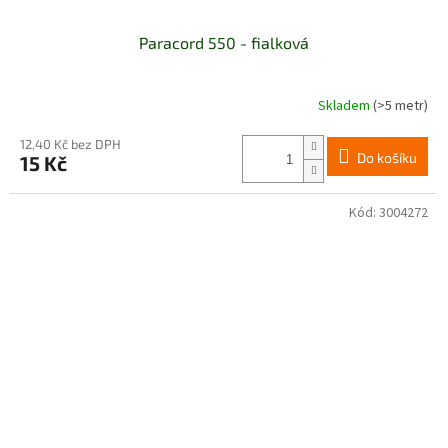
Paracord 550 - fialková
Skladem
(>5 metr)
Průměrné
hodnocení
produktu
12,40 Kč bez DPH
Do košíku
15 Kč
je
5,0
z
Kód:
3004272
5
hvězdiček.