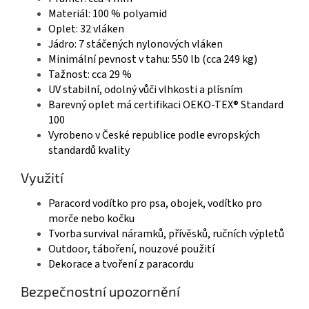
Materiál: 100 % polyamid
Oplet: 32 vláken
Jádro: 7 stáčených nylonových vláken
Minimální pevnost v tahu: 550 lb (cca 249 kg)
Tažnost: cca 29 %
UV stabilní, odolný vůči vlhkosti a plísním
Barevný oplet má certifikaci OEKO-TEX® Standard
100
Vyrobeno v České republice podle evropských
standardů kvality
Využití
Paracord vodítko pro psa, obojek, vodítko pro
morče nebo kočku
Tvorba survival náramků, přívěsků, ručních výpletů
Outdoor, táboření, nouzové použití
Dekorace a tvoření z paracordu
Bezpečnostní upozornění