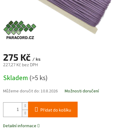
275 Kč
/ ks
227,27 Kč bez DPH
Měrná
Skladem
(>5 ks)
cena:
Můžeme doručit do:
10.8.2026
Možnosti doručení
Přidat do košíku
Detailní informace