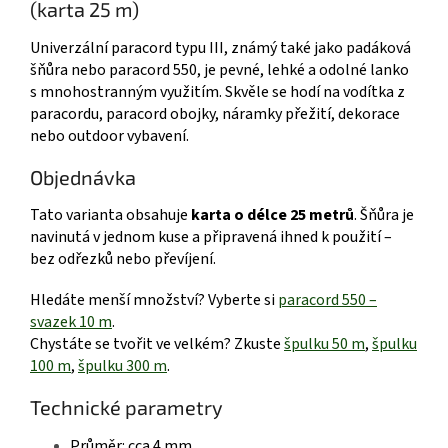
(karta 25 m)
Univerzální paracord typu III, známý také jako padáková
šňůra nebo paracord 550, je pevné, lehké a odolné lanko
s mnohostranným využitím. Skvěle se hodí na vodítka z
paracordu, paracord obojky, náramky přežití, dekorace
nebo outdoor vybavení.
Objednávka
Tato varianta obsahuje
karta o délce 25 metrů
. Šňůra je
navinutá v jednom kuse a připravená ihned k použití –
bez odřezků nebo převíjení.
Hledáte menší množství? Vyberte si
paracord 550 –
svazek 10 m
.
Chystáte se tvořit ve velkém? Zkuste
špulku 50 m
,
špulku
100 m
,
špulku 300 m
.
Technické parametry
Průměr: cca 4 mm