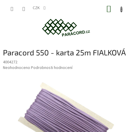
Přejít
NÁKUP
na
CZK
obsah
KOŠÍK
Paracord 550 - karta 25m FIALKOVÁ
4004272
Průměrné
Neohodnoceno
Podrobnosti hodnocení
hodnocení
produktu
je
0,0
z
5
hvězdiček.