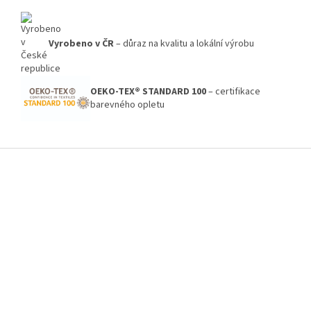
Vyrobeno v ČR
– důraz na kvalitu a lokální výrobu
OEKO-TEX® STANDARD 100
– certifikace
barevného opletu
Z
á
p
a
t
í