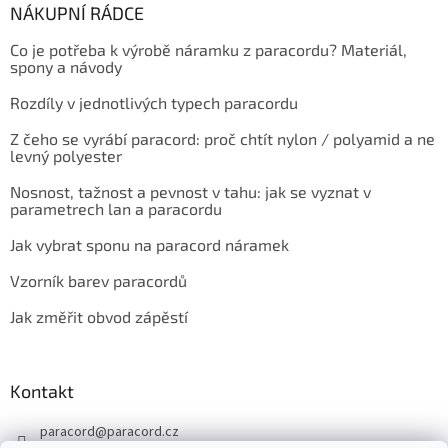
NÁKUPNÍ RÁDCE
Co je potřeba k výrobě náramku z paracordu? Materiál,
spony a návody
Rozdíly v jednotlivých typech paracordu
Z čeho se vyrábí paracord: proč chtít nylon / polyamid a ne
levný polyester
Nosnost, tažnost a pevnost v tahu: jak se vyznat v
parametrech lan a paracordu
Jak vybrat sponu na paracord náramek
Vzorník barev paracordů
Jak změřit obvod zápěstí
Kontakt
paracord
@
paracord.cz