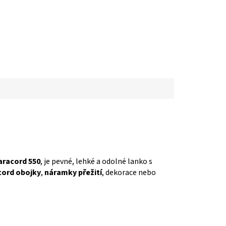
aracord 550
, je pevné, lehké a odolné lanko s
cord obojky
,
náramky přežití
, dekorace nebo