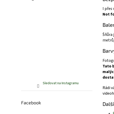
I přes
Not fo
Bale
Šňůra 
metrů
Barv
Fotogr
Tato b
malých
dosta
Sledovat na Instagramu
Rádi v
videoh
Facebook
Dalš