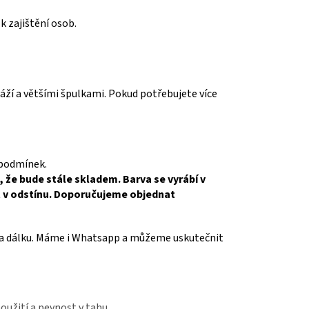
k zajištění osob.
ží a většími špulkami. Pokud potřebujete více
 podmínek.
, že bude stále skladem. Barva se vyrábí v
it v odstínu. Doporučujeme objednat
a dálku. Máme i Whatsapp a můžeme uskutečnit
použití a pevnost v tahu