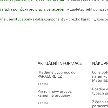
Nářadí a pomůcky pro práci s paracordem
– zaplétací jehly, pinzety
Příslušenství, spony a další komponenty
– přezky, karabiny, koncov
AKTUÁLNÍ INFORMACE
NÁKUPN
Hledáme výpomoc do
Co je pot
PARACORD.CZ
náramku 
Materiál
9.7.2026
Rozdíly v
Prázdninový provoz
typech p
kamenné prodejny
Z čeho se
9.7.2026
paracord: