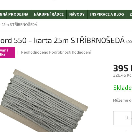
NNÁ PRODEJNA
NÁKUPNÍ RÁDCE
NÁVODY
INSPIRACE A BLOG
Z
rta 25m STŘÍBRNOŠEDÁ
cord 550 - karta 25m STŘÍBRNOŠEDÁ
400
ovaná
Průměrné
Neohodnoceno
Podrobnosti hodnocení
dka
hodnocení
produktu
395
je
0,0
326,45 Kč
z
Měrná
5
Sklad
cena:
hvězdiček.
Můžeme do