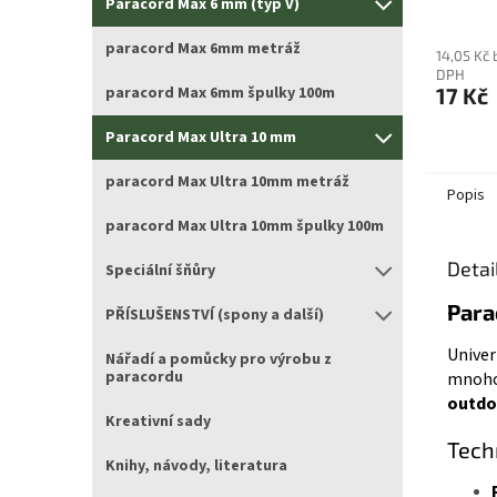
Paracord Max 6 mm (typ V)
paracord Max 6mm metráž
14,05 Kč 
DPH
paracord Max 6mm špulky 100m
17 Kč
Paracord Max Ultra 10 mm
paracord Max Ultra 10mm metráž
Popis
paracord Max Ultra 10mm špulky 100m
Detai
Speciální šňůry
Para
PŘÍSLUŠENSTVÍ (spony a další)
Univer
Nářadí a pomůcky pro výrobu z
paracordu
mnohos
outdo
Kreativní sady
Tech
Knihy, návody, literatura