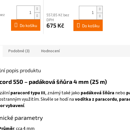
bez
557,85 Kč bez
DPH
675 Kč
Do košíku
Do košíku
Podobné (3)
Hodnocení
lní popis produktu
cord 550 – padáková šňůra 4 mm (25 m)
zální
paracord typu III
, známý také jako
padáková šňůra
nebo
p
tranným využitím. Skvěle se hodí na
vodítka z paracordu
,
para
or vybavení
.
nické parametry
Průměr
: cca 4 mm