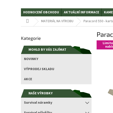
HODNOCENÍ OBCHODU
AKTUÁLNÍ INFORMACE
KAME
Domů
MATERIÁL NA VÝROBU
Paracord 550 - ka
P
Para
Přeskočit
o
Kategorie
kategorie
s
Limit
t
nabí
MOHLO BY VÁS ZAJÍMAT
r
a
NOVINKY
n
n
VÝPRODEJ SKLADU
í
p
AKCE
a
n
NAŠE VÝROBKY
e
l
Survival náramky
Survival přívěšky