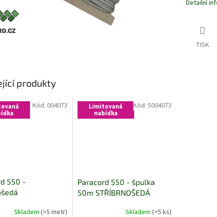
Detailní i
TISK
jící produkty
Kód:
004073
Kód:
5004073
tovaná
Limitovaná
ídka
nabídka
d 550 -
Paracord 550 - špulka
ošedá
50m STŘÍBRNOŠEDÁ
Skladem
(>5 metr)
Skladem
(>5 ks)