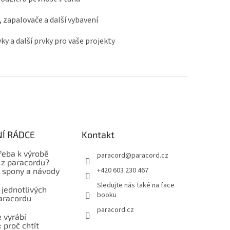
, zapalovače a další vybavení
ky a další prvky pro vaše projekty
Í RÁDCE
Kontakt
řeba k výrobě
paracord
@
paracord.cz
z paracordu?
+420 603 230 467
, spony a návody
Sledujte nás také na face
 jednotlivých
booku
aracordu
paracord.cz
 vyrábí
 proč chtít