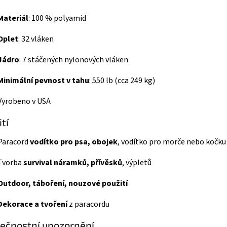
Materiál
: 100 % polyamid
Oplet
: 32 vláken
Jádro
: 7 stáčených nylonových vláken
Minimální pevnost v tahu
: 550 lb (cca 249 kg)
Vyrobeno v USA
tí
Paracord
vodítko pro psa, obojek
, vodítko pro morče nebo kočku
Tvorba
survival náramků, přívěsků
, výpletů
Outdoor, táboření, nouzové použití
Dekorace a tvoření
z paracordu
ečnostní upozornění