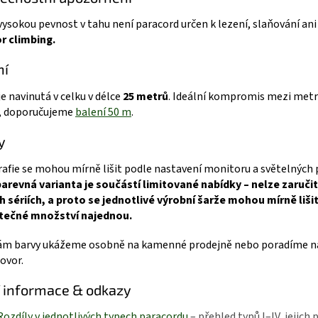
 vysokou pevnost v tahu není paracord určen k lezení, slaňování ani 
r climbing.
ní
je navinutá v celku v délce
25 metrů
. Ideální kompromis mezi metrá
, doporučujeme
balení 50 m
.
y
afie se mohou mírně lišit podle nastavení monitoru a světelných
arevná varianta je součástí limitované nabídky – nelze zaručit
 sériích, a proto se jednotlivé výrobní šarže mohou mírně liš
tečné množství najednou.
ám barvy ukážeme osobně na kamenné prodejně nebo poradíme n
ovor.
í informace & odkazy
Rozdíly v jednotlivých typech paracordu
– přehled typů I–IV, jejich 