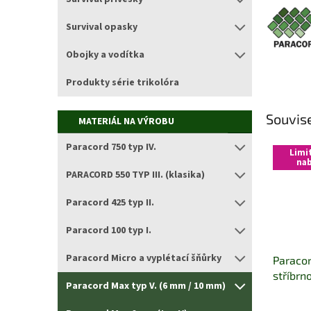
Survival opasky
Obojky a vodítka
Produkty série trikolóra
Souvise
MATERIÁL NA VÝROBU
Paracord 750 typ IV.
Limi
nab
PARACORD 550 TYP III. (klasika)
Paracord 425 typ II.
Paracord 100 typ I.
Paracord Micro a vyplétací šňůrky
Paracor
stříbrn
Paracord Max typ V. (6 mm / 10 mm)