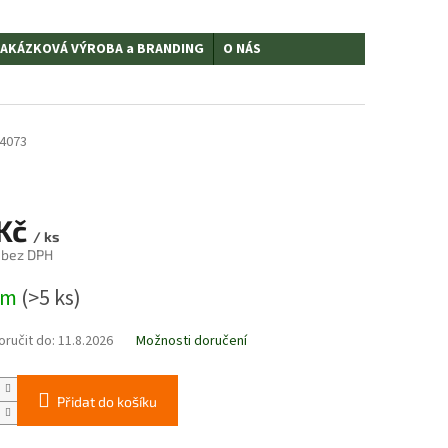
AKÁZKOVÁ VÝROBA a BRANDING
O NÁS
4073
 Kč
/ ks
 bez DPH
em
(>5 ks)
ručit do:
11.8.2026
Možnosti doručení
Přidat do košíku