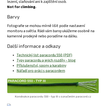
lezení, slaňování ani k zajištění osob.
Not for climbing.
Barvy
Fotografie se mohou mírně lišit podle nastavení
monitoru a světla. Rádi vám barvy ukážeme osobně na
kamenné prodejně nebo poradíme na dálku.
Další informace a odkazy
Technický list paracordu 550 (PDF)
Typy paracordu a jejich rozdíly – blog
Příslušenství, spony a karabiny
Nářadí pro práci s paracordem
Konstrukce paracordu 550 – typ III s označením paracord.cz