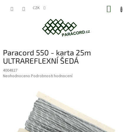
Přejít
NÁKUP
na
CZK
obsah
KOŠÍK
Paracord 550 - karta 25m
ULTRAREFLEXNÍ ŠEDÁ
4004827
Průměrné
Neohodnoceno
Podrobnosti hodnocení
hodnocení
produktu
je
0,0
z
5
hvězdiček.