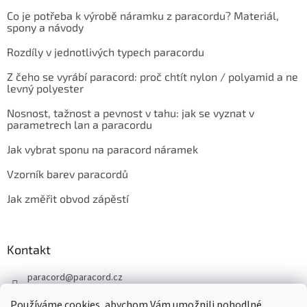
Co je potřeba k výrobě náramku z paracordu? Materiál,
spony a návody
Rozdíly v jednotlivých typech paracordu
Z čeho se vyrábí paracord: proč chtít nylon / polyamid a ne
levný polyester
Nosnost, tažnost a pevnost v tahu: jak se vyznat v
parametrech lan a paracordu
Jak vybrat sponu na paracord náramek
Vzorník barev paracordů
Jak změřit obvod zápěstí
Kontakt
paracord
@
paracord.cz
+420 603 230 467
Používáme cookies, abychom Vám umožnili pohodlné