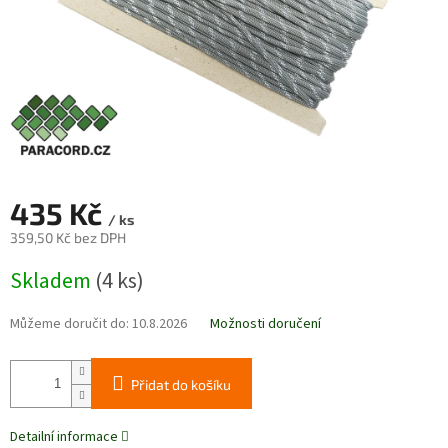
435 Kč
/ ks
359,50 Kč bez DPH
Měrná
Skladem
(4 ks)
cena:
Můžeme doručit do:
10.8.2026
Možnosti doručení
Přidat do košíku
Detailní informace