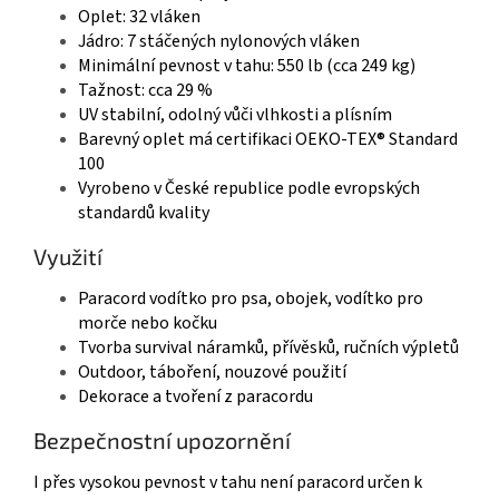
Oplet: 32 vláken
Jádro: 7 stáčených nylonových vláken
Minimální pevnost v tahu: 550 lb (cca 249 kg)
Tažnost: cca 29 %
UV stabilní, odolný vůči vlhkosti a plísním
Barevný oplet má certifikaci OEKO-TEX® Standard
100
Vyrobeno v České republice podle evropských
standardů kvality
Využití
Paracord vodítko pro psa, obojek, vodítko pro
morče nebo kočku
Tvorba survival náramků, přívěsků, ručních výpletů
Outdoor, táboření, nouzové použití
Dekorace a tvoření z paracordu
Bezpečnostní upozornění
I přes vysokou pevnost v tahu není paracord určen k