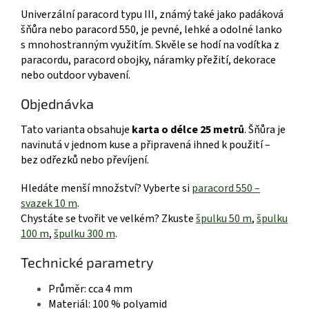
Univerzální paracord typu III, známý také jako padáková
šňůra nebo paracord 550, je pevné, lehké a odolné lanko
s mnohostranným využitím. Skvěle se hodí na vodítka z
paracordu, paracord obojky, náramky přežití, dekorace
nebo outdoor vybavení.
Objednávka
Tato varianta obsahuje
karta o délce 25 metrů
. Šňůra je
navinutá v jednom kuse a připravená ihned k použití –
bez odřezků nebo převíjení.
Hledáte menší množství? Vyberte si
paracord 550 –
svazek 10 m
.
Chystáte se tvořit ve velkém? Zkuste
špulku 50 m
,
špulku
100 m
,
špulku 300 m
.
Technické parametry
Průměr: cca 4 mm
Materiál: 100 % polyamid