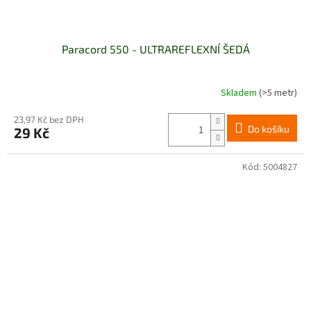
Paracord 550 - ULTRAREFLEXNÍ ŠEDÁ
Skladem
(>5 metr)
Průměrné
hodnocení
produktu
23,97 Kč bez DPH
Do košíku
29 Kč
je
5,0
z
Kód:
5004827
5
hvězdiček.