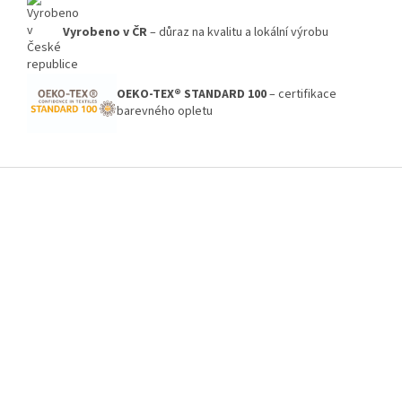
Vyrobeno v ČR
– důraz na kvalitu a lokální výrobu
OEKO-TEX® STANDARD 100
– certifikace
barevného opletu
Z
á
p
a
t
í