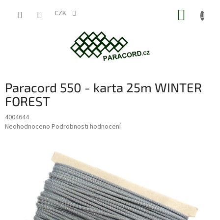
Přejít
NÁKUP
na
CZK
obsah
KOŠÍK
Paracord 550 - karta 25m WINTER
FOREST
4004644
Průměrné
Neohodnoceno
Podrobnosti hodnocení
hodnocení
produktu
je
0,0
z
5
hvězdiček.