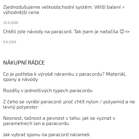
Zjednodušujeme velkoobchodní systém. Větší balení =
výhodnější cena
15.6.2026
Chtěli jste návody na paracord. Tak jsem je natočila 😊🪢
9.6.2026
NÁKUPNÍ RÁDCE
Co je potřeba k výrobě náramku z paracordu? Materiál,
spony a návody
Rozdíly v jednotlivých typech paracordu
Z čeho se vyrábí paracord: proč chtít nylon / polyamid a ne
levný polyester
Nosnost, tažnost a pevnost v tahu: jak se vyznat v
parametrech lan a paracordu
Jak vybrat sponu na paracord náramek