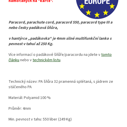
namotaných na "kartě".
Paracord, parachute cord, paracord 550, paracord type III a
nebo česky padáková šňůra,
v hantýrce „padákovka“ je 4mm silné multifunkční lanko s
pevnost v tahuí až 250 Kg.
Více informací o padákové šňůře/paracordu na jdete v
tomto
článku
nebo v
technickém listu
.
Technický název: PA šňůra 32 pramenná splétaná, s jádrem ze
stáčeného PA
Materiál: Polyamid 100 %
Průměr: 4mm
Min. pevnost v tahu: 550 liber (249 Kg)