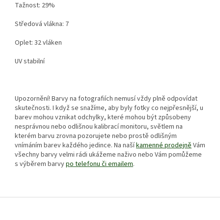
Tažnost: 29%
Středová vlákna: 7
Oplet: 32 vláken
UV stabilní
Upozornění! B
arvy na fotografiích nemusí vždy plně odpovídat
skutečnosti. I když se snažíme, aby byly fotky co nejpřesnější, u
barev mohou vznikat odchylky, které mohou být způsobeny
nesprávnou nebo odlišnou kalibrací monitoru, světlem na
kterém barvu zrovna pozorujete nebo prostě odlišným
vnímáním barev každého jedince. Na naší
kamenné prodejně
Vám
všechny barvy velmi rádi ukážeme naživo nebo Vám pomůžeme
s výběrem barvy
po telefonu či emailem
.
Z
á