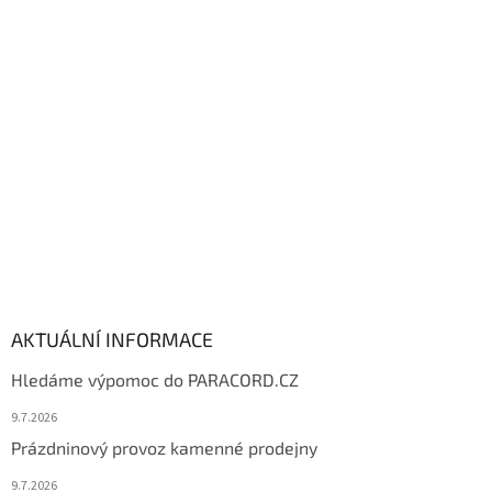
p
a
t
í
AKTUÁLNÍ INFORMACE
Hledáme výpomoc do PARACORD.CZ
9.7.2026
Prázdninový provoz kamenné prodejny
9.7.2026