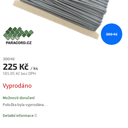
300 Kč
300 Kč
225 Kč
/ ks
185,95 Kč bez DPH
Měrná
Vyprodáno
cena:
Možnosti doručení
Položka byla vyprodána…
Detailní informace