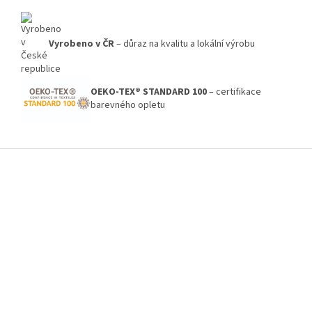
Vyrobeno v ČR
– důraz na kvalitu a lokální výrobu
OEKO-TEX® STANDARD 100
– certifikace
barevného opletu
Z
á
p
a
t
í