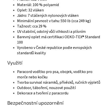
Materiál: 100 % polyamid
Oplet: 32 vláken
Jádro: 7 stáčených nylonových vláken
Minimální pevnost v tahu: 550 lb (cca 249 kg)
Tažnost: cca 29 %
UV stabilní, odolný vůči vlhkosti a plísním
Barevný oplet má certifikaci OEKO-TEX® Standard
100
Vyrobeno v České republice podle evropských
standardů kvality
Využití
Paracord vodítko pro psa, obojek, vodítko pro
morče nebo kočku
Tvorba survival náramků, přívěsků, ručních výpletů
Outdoor, táboření, nouzové použití
Dekorace a tvoření z paracordu
Bezpečnostní upozornění