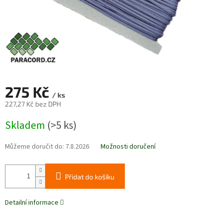
275 Kč
/ ks
227,27 Kč bez DPH
Měrná
Skladem
(>5 ks)
cena:
Můžeme doručit do:
7.8.2026
Možnosti doručení
Přidat do košíku
Detailní informace