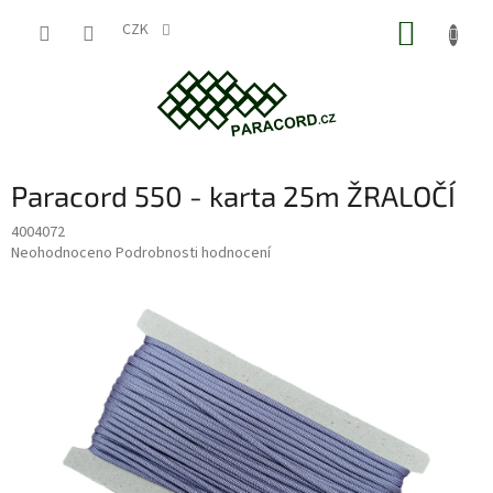
Přejít
NÁKUP
na
CZK
obsah
KOŠÍK
Paracord 550 - karta 25m ŽRALOČÍ
4004072
Průměrné
Neohodnoceno
Podrobnosti hodnocení
hodnocení
produktu
je
0,0
z
5
hvězdiček.