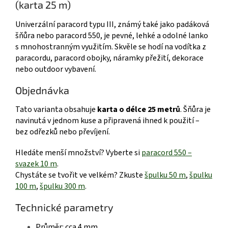
(karta 25 m)
Univerzální paracord typu III, známý také jako padáková
šňůra nebo paracord 550, je pevné, lehké a odolné lanko
s mnohostranným využitím. Skvěle se hodí na vodítka z
paracordu, paracord obojky, náramky přežití, dekorace
nebo outdoor vybavení.
Objednávka
Tato varianta obsahuje
karta o délce 25 metrů
. Šňůra je
navinutá v jednom kuse a připravená ihned k použití –
bez odřezků nebo převíjení.
Hledáte menší množství? Vyberte si
paracord 550 –
svazek 10 m
.
Chystáte se tvořit ve velkém? Zkuste
špulku 50 m
,
špulku
100 m
,
špulku 300 m
.
Technické parametry
Průměr: cca 4 mm