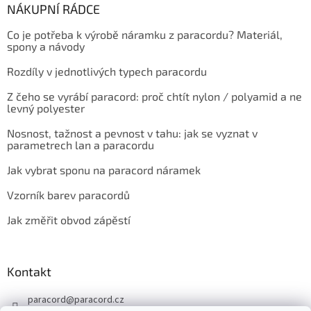
NÁKUPNÍ RÁDCE
Co je potřeba k výrobě náramku z paracordu? Materiál,
spony a návody
Rozdíly v jednotlivých typech paracordu
Z čeho se vyrábí paracord: proč chtít nylon / polyamid a ne
levný polyester
Nosnost, tažnost a pevnost v tahu: jak se vyznat v
parametrech lan a paracordu
Jak vybrat sponu na paracord náramek
Vzorník barev paracordů
Jak změřit obvod zápěstí
Kontakt
paracord
@
paracord.cz