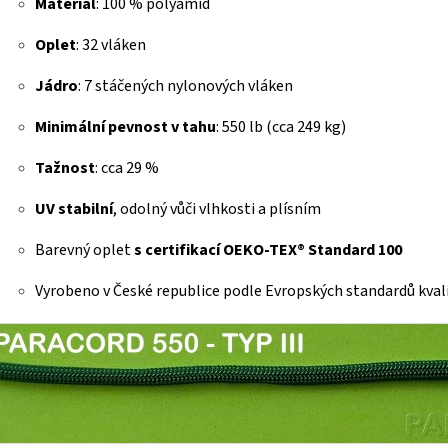
Materiál
: 100 % polyamid
Oplet
: 32 vláken
Jádro
: 7 stáčených nylonových vláken
Minimální pevnost v tahu
: 550 lb (cca 249 kg)
Tažnost
: cca 29 %
UV stabilní
, odolný vůči vlhkosti a plísním
Barevný oplet
s certifikací OEKO-TEX® Standard 100
Vyrobeno v České republice podle Evropských standardů kval