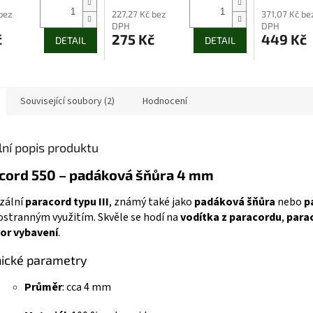
 bez
227,27 Kč bez
371,07 Kč be
DPH
DPH
č
275 Kč
449 Kč
DETAIL
DETAIL
Související soubory (2)
Hodnocení
lní popis produktu
cord 550 – padáková šňůra 4 mm
zální
paracord typu III
, známý také jako
padáková šňůra
nebo
p
tranným využitím. Skvěle se hodí na
vodítka z paracordu
,
para
or vybavení
.
ické parametry
Průměr
: cca 4 mm