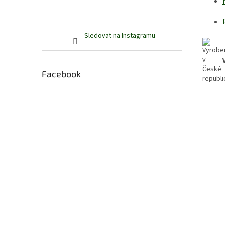
Sledovat na Instagramu
Facebook
Z
á
p
a
t
í