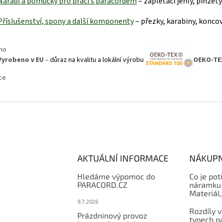
Nářadí a pomůcky pro práci s paraco
rdem
– zaplétací jehly, pinzet
Příslušenství, spony a další kom
ponenty
– přezky, karabiny, koncov
Vyrobeno v EU
–
důraz na kvalitu a lokální výrobu
OEKO-TE
AKTUÁLNÍ INFORMACE
NÁKUPN
Hledáme výpomoc do
Co je pot
PARACORD.CZ
náramku 
Materiál
9.7.2026
Rozdíly v
Prázdninový provoz
typech p