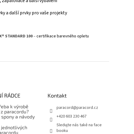
y, zapalovače a další vybavení
ky a další prvky pro vaše projekty
X® STANDARD 100
–
certifikace barevného opletu
Í RÁDCE
Kontakt
řeba k výrobě
paracord
@
paracord.cz
z paracordu?
+420 603 230 467
, spony a návody
Sledujte nás také na face
 jednotlivých
booku
aracordu