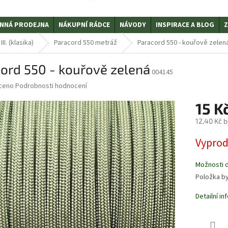
NNÁ PRODEJNA
NÁKUPNÍ RÁDCE
NÁVODY
INSPIRACE A BLOG
Z
I. (klasika)
Paracord 550 metráž
Paracord 550 - kouřově zelen
ord 550 - kouřově zelená
004145
ceno
Podrobnosti hodnocení
15 K
12,40 Kč 
Měrná
Vypro
cena:
Možnosti 
Položka b
Detailní i