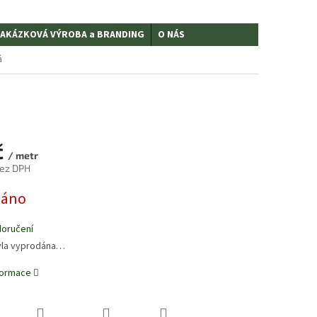
AKÁZKOVÁ VÝROBA a BRANDING
O NÁS
á
č
/ metr
bez DPH
dáno
doručení
yla vyprodána…
nformace