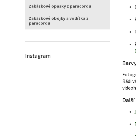
Zakázkové opasky z paracordu
Zakázkové obojky a vodítka z
paracordu
Instagram
Barv
Fotogr
Rádi v
videoh
Další