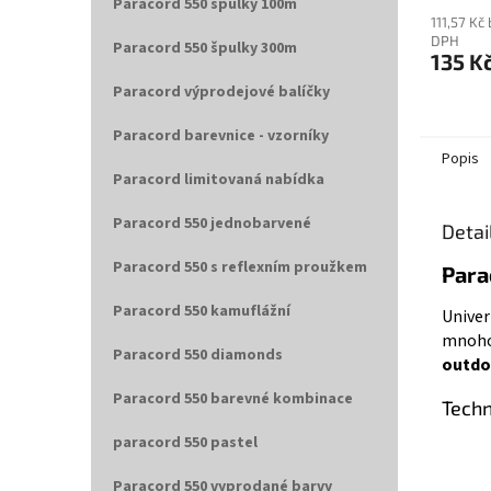
Paracord 550 špulky 100m
111,57 Kč
DPH
Paracord 550 špulky 300m
135 K
Paracord výprodejové balíčky
Paracord barevnice - vzorníky
Popis
Paracord limitovaná nabídka
Paracord 550 jednobarvené
Detai
Paracord 550 s reflexním proužkem
Para
Paracord 550 kamuflážní
Univer
mnohos
Paracord 550 diamonds
outdo
Paracord 550 barevné kombinace
Techn
paracord 550 pastel
Paracord 550 vyprodané barvy