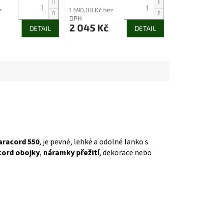
z
1 690,08 Kč bez
DPH
2 045 Kč
DETAIL
DETAIL
aracord 550
, je pevné, lehké a odolné lanko s
cord obojky
,
náramky přežití
, dekorace nebo