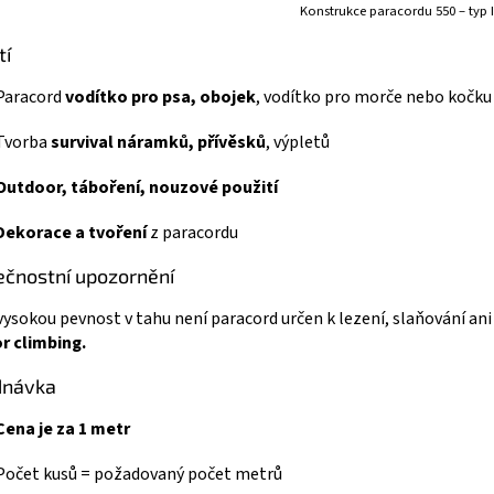
Konstrukce paracordu 550 – typ I
tí
Paracord
vodítko pro psa, obojek
, vodítko pro morče nebo kočku
Tvorba
survival náramků, přívěsků
, výpletů
Outdoor, táboření, nouzové použití
Dekorace a tvoření
z paracordu
čnostní upozornění
 vysokou pevnost v tahu není paracord určen k lezení, slaňování ani 
r climbing.
dnávka
Cena je za 1 metr
Počet kusů = požadovaný počet metrů