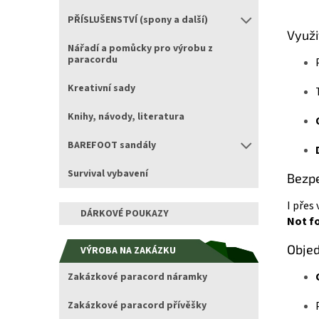
PŘÍSLUŠENSTVÍ (spony a další)
Využi
Nářadí a pomůcky pro výrobu z
paracordu
Kreativní sady
Knihy, návody, literatura
BAREFOOT sandály
Survival vybavení
Bezpe
I přes
DÁRKOVÉ POUKAZY
Not fo
Obje
VÝROBA NA ZAKÁZKU
Zakázkové paracord náramky
Zakázkové paracord přívěšky