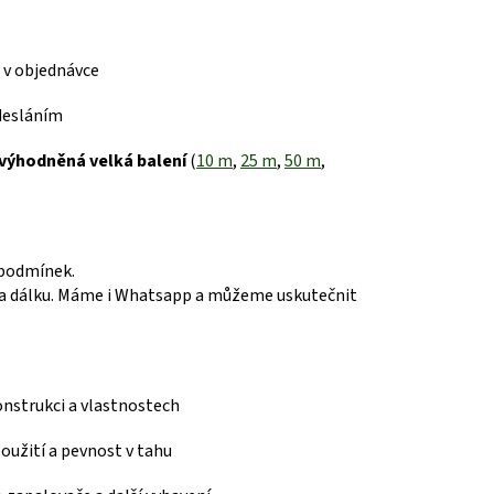
 v objednávce
desláním
výhodněná velká balení
(
10 m
,
25 m
,
50 m
,
 podmínek.
 dálku.
Máme i Whatsapp a můžeme uskutečnit
konstrukci a vlastnostech
 použití a pevnost v tahu