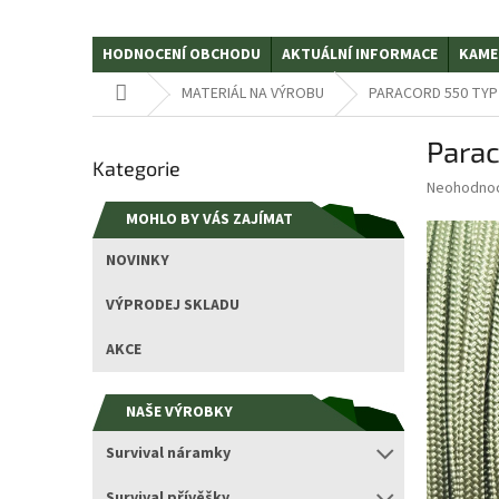
HODNOCENÍ OBCHODU
AKTUÁLNÍ INFORMACE
KAME
Domů
MATERIÁL NA VÝROBU
PARACORD 550 TYP II
P
Parac
Přeskočit
o
Kategorie
kategorie
s
Průměrné
Neohodno
t
hodnocení
MOHLO BY VÁS ZAJÍMAT
r
produktu
a
je
NOVINKY
0,0
n
z
n
VÝPRODEJ SKLADU
5
í
hvězdiček.
p
AKCE
a
n
NAŠE VÝROBKY
e
l
Survival náramky
Survival přívěšky