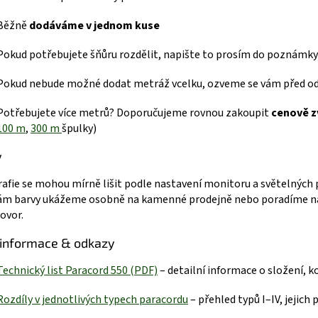
Běžně
dodáváme v jednom kuse
Pokud potřebujete šňůru rozdělit, napište to prosím do poznámky
Pokud nebude možné dodat metráž vcelku, ozveme se vám před o
Potřebujete více metrů? Doporučujeme rovnou zakoupit
cenově z
100 m
,
300 m
špulky)
y
afie se mohou mírně lišit podle nastavení monitoru a světelných
ám barvy ukážeme osobně na kamenné prodejně nebo poradíme na
ovor.
 informace & odkazy
Technický list Paracord 550 (P
DF)
– detailní informace o složení, 
R
ozdíly v jednotlivých typech paracordu
– přehled typů I–IV, jejich