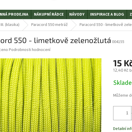
NNÁ PRODEJNA
NÁKUPNÍ RÁDCE
NÁVODY
INSPIRACE A BLOG
Z
I. (klasika)
Paracord 550 metráž
Paracord 550 - limetkově zel
ord 550 - limetkově zelenožlutá
004155
ceno
Podrobnosti hodnocení
15 K
12,40 Kč 
Měrná
Sklad
cena:
Můžeme do
Detailní i