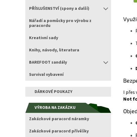
PŘÍSLUŠENSTVÍ (spony a další)
Využi
Nářadí a pomůcky pro výrobu z
paracordu
Kreativní sady
Knihy, návody, literatura
BAREFOOT sandály
Survival vybavení
Bezpe
DÁRKOVÉ POUKAZY
I přes
Not fo
VÝROBA NA ZAKÁZKU
Obje
Zakázkové paracord náramky
Zakázkové paracord přívěšky