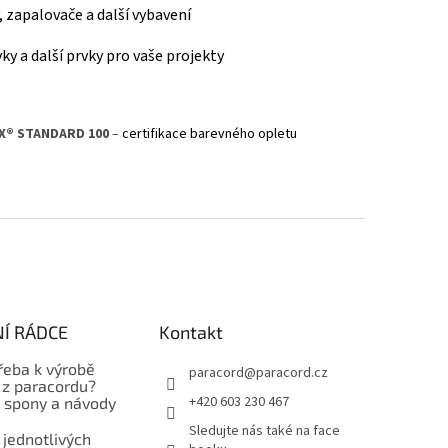
y, zapalovače a další vybavení
ky a další prvky pro vaše projekty
X® STANDARD 100
–
certifikace barevného opletu
Í RÁDCE
Kontakt
řeba k výrobě
paracord
@
paracord.cz
z paracordu?
+420 603 230 467
, spony a návody
Sledujte nás také na face
 jednotlivých