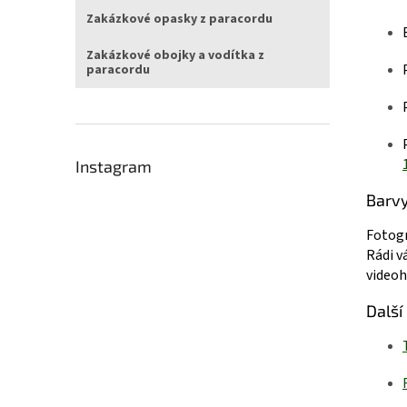
Zakázkové opasky z paracordu
Zakázkové obojky a vodítka z
paracordu
Instagram
Barv
Fotogr
Rádi v
videoh
Další