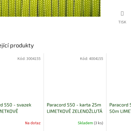
TISK
jící produkty
Kód:
3004155
Kód:
4004155
d 550 - svazek
Paracord 550 - karta 25m
Paracord 
METKOVĚ
LIMETKOVĚ ZELENOŽLUTÁ
50m LIME
OŽLUTÁ
ZELENOŽ
Na dotaz
Skladem
(3 ks)