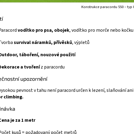
Konstrukce paracordu 550 – typ I
tí
Paracord
vodítko pro psa, obojek
, vodítko pro morče nebo kočku
Tvorba
survival náramků, přívěsků
, výpletů
Outdoor, táboření, nouzové použití
Dekorace a tvoření
z paracordu
čnostní upozornění
 vysokou pevnost v tahu není paracord určen k lezení, slaňování ani 
r climbing.
dnávka
Cena je za 1 metr
Počet kusů = požadovaný počet metrů