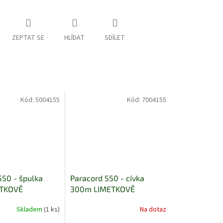
ZEPTAT SE
HLÍDAT
SDÍLET
Kód:
5004155
Kód:
7004155
550 - špulka
Paracord 550 - cívka
TKOVĚ
300m LIMETKOVĚ
LUTÁ
ZELENOŽLUTÁ
Skladem
(1 ks)
Na dotaz