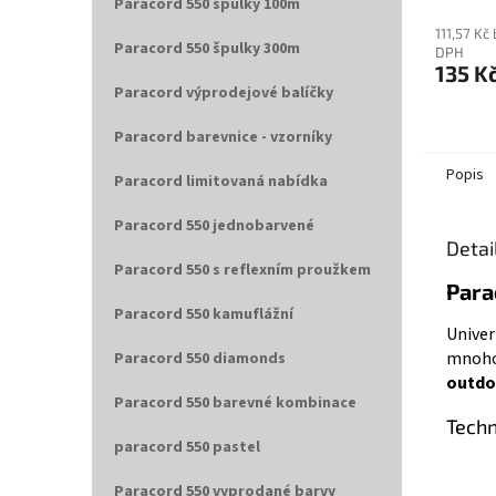
Paracord 550 špulky 100m
111,57 Kč
Paracord 550 špulky 300m
DPH
135 K
Paracord výprodejové balíčky
Paracord barevnice - vzorníky
Popis
Paracord limitovaná nabídka
Paracord 550 jednobarvené
Detai
Paracord 550 s reflexním proužkem
Para
Paracord 550 kamuflážní
Univer
mnohos
Paracord 550 diamonds
outdo
Paracord 550 barevné kombinace
Techn
paracord 550 pastel
Paracord 550 vyprodané barvy