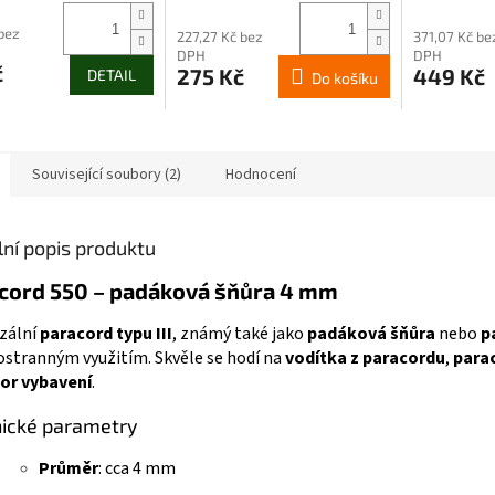
 bez
227,27 Kč bez
371,07 Kč be
DPH
DPH
č
275 Kč
449 Kč
DETAIL
Do košíku
Související soubory (2)
Hodnocení
lní popis produktu
cord 550 – padáková šňůra 4 mm
zální
paracord typu III
, známý také jako
padáková šňůra
nebo
p
tranným využitím. Skvěle se hodí na
vodítka z paracordu
,
para
or vybavení
.
ické parametry
Průměr
: cca 4 mm