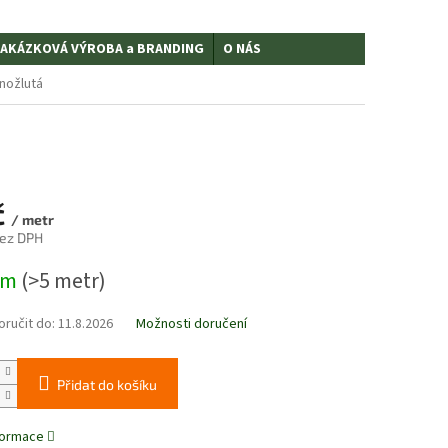
AKÁZKOVÁ VÝROBA a BRANDING
O NÁS
enožlutá
č
/ metr
bez DPH
em
(>5 metr)
ručit do:
11.8.2026
Možnosti doručení
Přidat do košíku
nformace