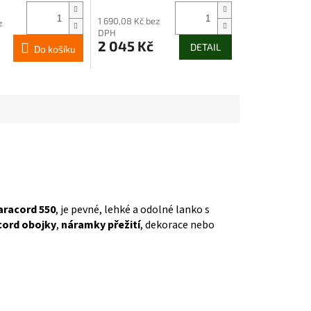
1 690,08 Kč bez
z
DPH
2 045 Kč
DETAIL
Do košíku
aracord 550
, je pevné, lehké a odolné lanko s
cord obojky
,
náramky přežití
, dekorace nebo