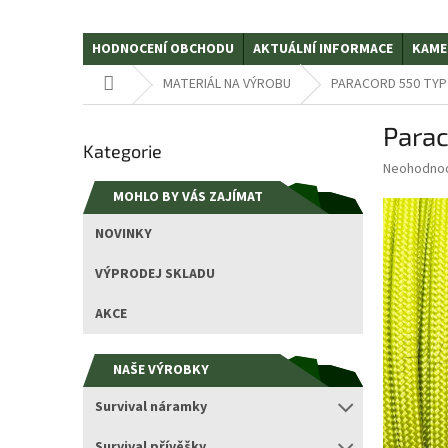
HODNOCENÍ OBCHODU
AKTUÁLNÍ INFORMACE
KAME
Domů
MATERIÁL NA VÝROBU
PARACORD 550 TYP II
P
Parac
Přeskočit
o
Kategorie
kategorie
s
Průměrné
Neohodno
t
hodnocení
MOHLO BY VÁS ZAJÍMAT
r
produktu
a
je
NOVINKY
0,0
n
z
n
VÝPRODEJ SKLADU
5
í
hvězdiček.
p
AKCE
a
n
NAŠE VÝROBKY
e
l
Survival náramky
Survival přívěšky