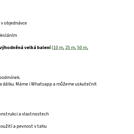
 v objednávce
desláním
výhodněná velká balení
(
10 m
,
25 m
,
50 m
,
 podmínek.
 dálku.
Máme i Whatsapp a můžeme uskutečnit
konstrukci a vlastnostech
 použití a pevnost v tahu