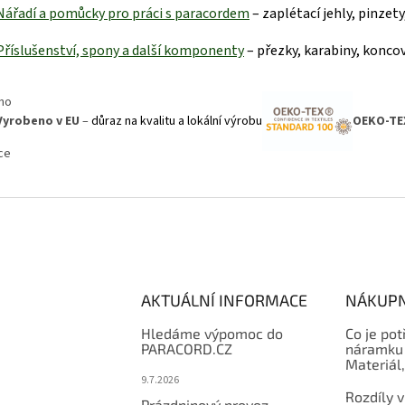
Nářadí a pomůcky pro práci s paraco
rdem
– zaplétací jehly, pinzet
Příslušenství, spony a další kom
ponenty
– přezky, karabiny, koncov
Vyrobeno v EU
–
důraz na kvalitu a lokální výrobu
OEKO-TE
AKTUÁLNÍ INFORMACE
NÁKUPN
Hledáme výpomoc do
Co je pot
PARACORD.CZ
náramku 
Materiál
9.7.2026
Rozdíly v
Prázdninový provoz