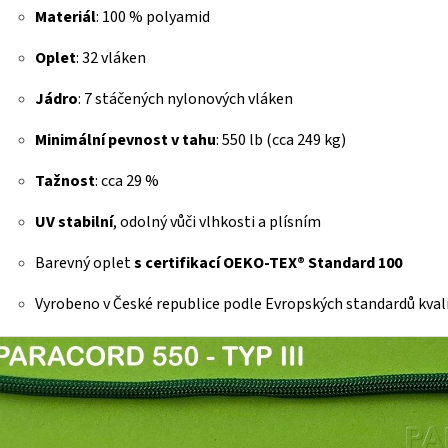
Materiál
: 100 % polyamid
Oplet
: 32 vláken
Jádro
: 7 stáčených nylonových vláken
Minimální pevnost v tahu
: 550 lb (cca 249 kg)
Tažnost
: cca 29 %
UV stabilní
, odolný vůči vlhkosti a plísním
Barevný oplet
s certifikací OEKO-TEX® Standard 100
Vyrobeno v České republice podle Evropských standardů kval