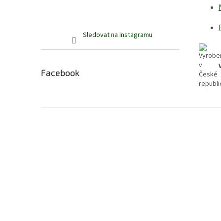
Sledovat na Instagramu
Facebook
Z
á
p
a
t
í