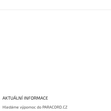
Z
á
p
a
t
í
AKTUÁLNÍ INFORMACE
Hledáme výpomoc do PARACORD.CZ