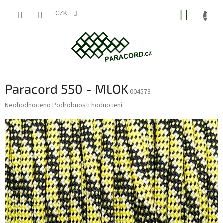
Přejít
NÁKUP
na
CZK
obsah
KOŠÍK
Paracord 550 - MLOK
004573
Průměrné
Neohodnoceno
Podrobnosti hodnocení
hodnocení
produktu
je
0,0
z
5
hvězdiček.