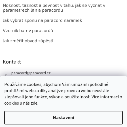
Nosnost, tažnost a pevnost v tahu: jak se vyznat v
parametrech lan a paracordu
Jak vybrat sponu na paracord náramek
Vzorník barev paracordů
Jak změřit obvod zápěstí
Kontakt
paracord
@
paracord.cz
+420 603 230 467
Používáme cookies, abychom Vám umožnili pohodlné
Sledujte nás také na facebooku
prohlížení webu a díky analýze provozu webu neustále
zlepšovali jeho funkce, výkon a použitelnost. Více informací o
paracord.cz
cookies u nás
zde
.
Nastavení
Vytvořil Shoptet