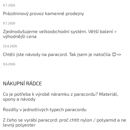
9.7.2026
Prázdninový provoz kamenné prodejny
9.7.2026
Zjednodušujeme velkoobchodní systém. Větší balení =
výhodnější cena
15.6.2026
Chtěli jste návody na paracord. Tak jsem je natočila 😊🪢
9.6.2026
NÁKUPNÍ RÁDCE
Co je potřeba k výrobě náramku z paracordu? Materiál,
spony a návody
Rozdíly v jednotlivých typech paracordu
Z čeho se vyrábí paracord: proč chtít nylon / polyamid a ne
levný polyester