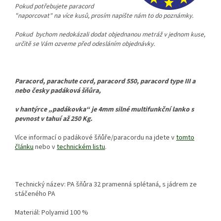
Pokud potřebujete paracord
"naporcovat" na více kusů, prosím napište nám to do poznámky.
Pokud bychom nedokázali dodat objednanou metráž v jednom kuse,
určitě se Vám ozveme před odesláním objednávky.
Paracord, parachute cord, paracord 550, paracord type III a
nebo česky padáková šňůra,
v hantýrce „padákovka“ je 4mm silné multifunkční lanko s
pevnost v tahuí až 250 Kg.
Více informací o padákové šňůře/paracordu na jdete v
tomto
článku
nebo v
technickém listu
.
Technický název: PA šňůra 32 pramenná splétaná, s jádrem ze
stáčeného PA
Materiál: Polyamid 100 %