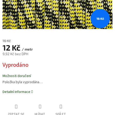
16 Kč
16 Kč
12 Kč
/ metr
9,92 Kč bez DPH
Měrná
Vyprodáno
cena:
Možnosti doručení
Položka byla vyprodána…
Detailní informace
ZEPTAT SE
HLÍDAT
SDÍLET