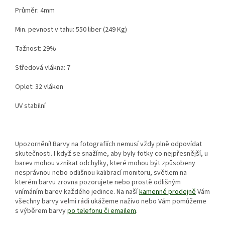
Průměr: 4mm
Min. pevnost v tahu: 550 liber (249 Kg)
Tažnost: 29%
Středová vlákna: 7
Oplet: 32 vláken
UV stabilní
Upozornění! B
arvy na fotografiích nemusí vždy plně odpovídat
skutečnosti. I když se snažíme, aby byly fotky co nejpřesnější, u
barev mohou vznikat odchylky, které mohou být způsobeny
nesprávnou nebo odlišnou kalibrací monitoru, světlem na
kterém barvu zrovna pozorujete nebo prostě odlišným
vnímáním barev každého jedince. Na naší
kamenné prodejně
Vám
všechny barvy velmi rádi ukážeme naživo nebo Vám pomůžeme
s výběrem barvy
po telefonu či emailem
.