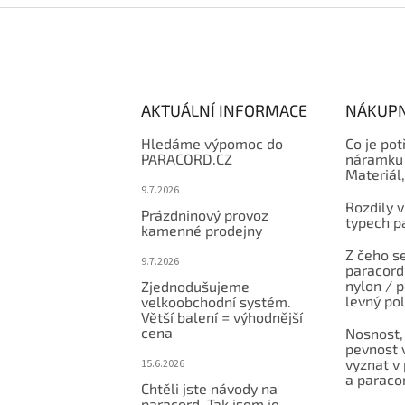
AKTUÁLNÍ INFORMACE
NÁKUPN
Hledáme výpomoc do
Co je pot
PARACORD.CZ
náramku 
Materiál
9.7.2026
Rozdíly v
Prázdninový provoz
typech p
kamenné prodejny
Z čeho se
9.7.2026
paracord:
nylon / 
Zjednodušujeme
levný po
velkoobchodní systém.
Větší balení = výhodnější
cena
Nosnost,
pevnost v
vyznat v
15.6.2026
a paraco
Chtěli jste návody na
paracord. Tak jsem je