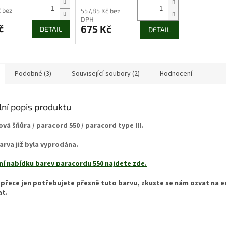
č bez
557,85 Kč bez
DPH
č
675 Kč
DETAIL
DETAIL
Podobné (3)
Související soubory (2)
Hodnocení
lní popis produktu
vá šňůra / paracord 550 / paracord type III.
arva již byla vyprodána.
ní nabídku barev paracordu 550 najdete zde.
přece jen potřebujete přesně tuto barvu, zkuste se nám ozvat na 
at.