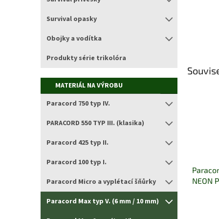
Survival opasky
Obojky a vodítka
Produkty série trikolóra
Souvise
MATERIÁL NA VÝROBU
Paracord 750 typ IV.
PARACORD 550 TYP III. (klasika)
Paracord 425 typ II.
Paracord 100 typ I.
Paracor
NEON P
Paracord Micro a vyplétací šňůrky
Paracord Max typ V. (6 mm / 10 mm)