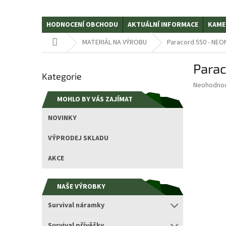
HODNOCENÍ OBCHODU
AKTUÁLNÍ INFORMACE
KAME
Domů
MATERIÁL NA VÝROBU
Paracord 550 - NE
P
Para
Přeskočit
o
Kategorie
kategorie
s
Průměrné
Neohodno
t
hodnocení
MOHLO BY VÁS ZAJÍMAT
r
produktu
a
je
NOVINKY
0,0
n
z
n
VÝPRODEJ SKLADU
5
í
hvězdiček.
p
AKCE
a
n
NAŠE VÝROBKY
e
l
Survival náramky
Survival přívěšky