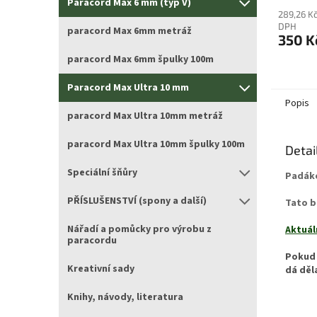
Paracord Max 6 mm (typ V)
289,26 K
DPH
paracord Max 6mm metráž
350 K
paracord Max 6mm špulky 100m
Paracord Max Ultra 10 mm
Popis
paracord Max Ultra 10mm metráž
paracord Max Ultra 10mm špulky 100m
Detai
Speciální šňůry
Padáko
PŘÍSLUŠENSTVÍ (spony a další)
Tato b
Nářadí a pomůcky pro výrobu z
Aktuál
paracordu
Pokud 
Kreativní sady
dá děl
Knihy, návody, literatura