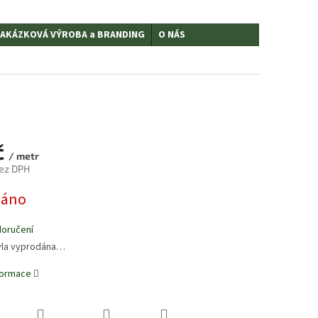
AKÁZKOVÁ VÝROBA a BRANDING
O NÁS
č
/ metr
bez DPH
dáno
doručení
yla vyprodána…
nformace