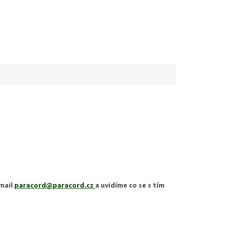
email
paracord@paracord.cz
a uvidíme co se s tím