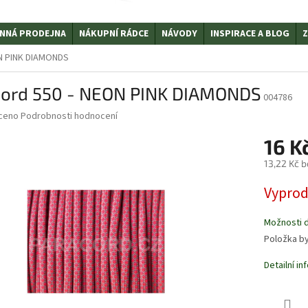
NNÁ PRODEJNA
NÁKUPNÍ RÁDCE
NÁVODY
INSPIRACE A BLOG
Z
ON PINK DIAMONDS
cord 550 - NEON PINK DIAMONDS
004786
ceno
Podrobnosti hodnocení
16 K
13,22 Kč 
Měrná
Vypro
cena:
Možnosti 
Položka b
Detailní i