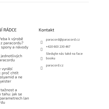
Í RÁDCE
Kontakt
řeba k výrobě
paracord
@
paracord.cz
z paracordu?
+420 603 230 467
, spony a návody
Sledujte nás také na face
 jednotlivých
booku
aracordu
paracord.cz
 vyrábí
 proč chtít
polyamid a ne
lyester
 tažnost a
 tahu: jak se
 parametrech lan
rdu