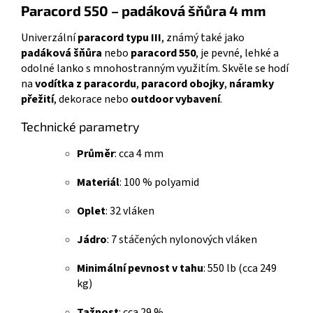
Paracord 550 – padáková šňůra 4 mm
Univerzální
paracord typu III
, známý také jako
padáková šňůra
nebo
paracord 550
, je pevné, lehké a
odolné lanko s mnohostranným využitím. Skvěle se hodí
na
vodítka z paracordu
,
paracord obojky
,
náramky
přežití
, dekorace nebo
outdoor vybavení
.
Technické parametry
Průměr
: cca 4 mm
Materiál
: 100 % polyamid
Oplet
: 32 vláken
Jádro
: 7 stáčených nylonových vláken
Minimální pevnost v tahu
: 550 lb (cca 249
kg)
Tažnost
: cca 29 %