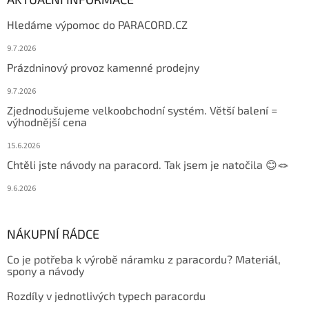
Hledáme výpomoc do PARACORD.CZ
9.7.2026
Prázdninový provoz kamenné prodejny
9.7.2026
Zjednodušujeme velkoobchodní systém. Větší balení =
výhodnější cena
15.6.2026
Chtěli jste návody na paracord. Tak jsem je natočila 😊🪢
9.6.2026
NÁKUPNÍ RÁDCE
Co je potřeba k výrobě náramku z paracordu? Materiál,
spony a návody
Rozdíly v jednotlivých typech paracordu