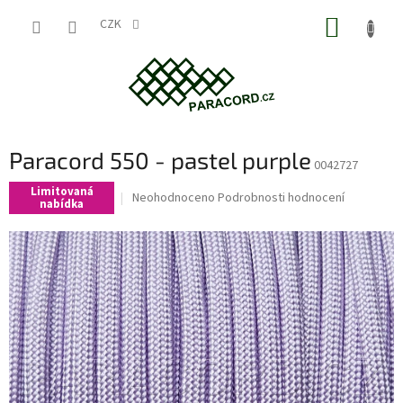
Přejít
NÁKUP
na
CZK
obsah
KOŠÍK
Paracord 550 - pastel purple
0042727
Limitovaná
Průměrné
Neohodnoceno
Podrobnosti hodnocení
nabídka
hodnocení
produktu
je
0,0
z
5
hvězdiček.