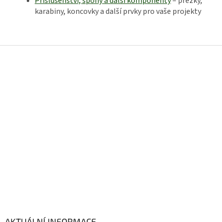
Příslušenství, spony a další komponenty
– přezky,
karabiny, koncovky a další prvky pro vaše projekty
Z
á
p
a
t
í
AKTUÁLNÍ INFORMACE