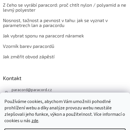
Z čeho se vyrábí paracord: proč chtít nylon / polyamid a ne
levný polyester
Nosnost, tažnost a pevnost v tahu: jak se vyznat v
parametrech lan a paracordu
Jak vybrat sponu na paracord náramek
Vzorník barev paracordů
Jak změřit obvod zápěstí
Kontakt
paracord
@
paracord.cz
+420 603 230 467
Používáme cookies, abychom Vám umožnili pohodlné
Sledujte nás také na facebooku
prohlížení webu a díky analýze provozu webu neustále
zlepšovali jeho funkce, výkon a použitelnost. Více informací o
paracord.cz
cookies u nás
zde
.