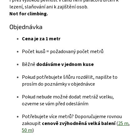
I přes vysokou pevnost v tahu není paracord určen k
lezení, slaňování ani k zajištění osob.
Not for climbing.
Objednávka
Cena je za 1 metr
Počet kusů = požadovaný počet metrů
Běžně
dodáváme v jednom kuse
Pokud potřebujete šňůru rozdělit, napište to
prosím do poznámky v objednávce
Pokud nebude možné dodat metráž vcelku,
ozveme se vám před odesláním
Potřebujete více metrů? Doporučujeme rovnou
zakoupit
cenově zvýhodněná velká balení
(
25 m
,
50 m
)