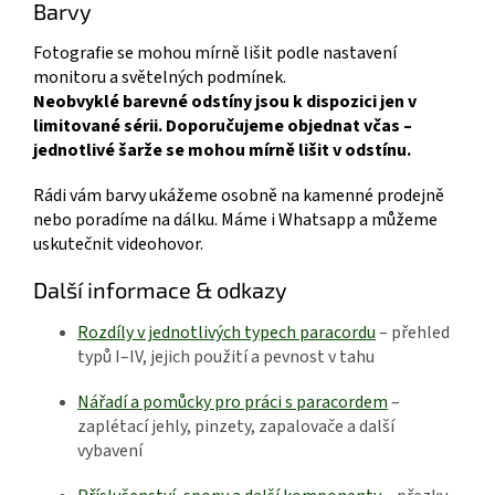
Barvy
Fotografie se mohou mírně lišit podle nastavení
monitoru a světelných podmínek.
Neobvyklé barevné odstíny jsou k dispozici jen v
limitované sérii. Doporučujeme objednat včas –
jednotlivé šarže se mohou mírně lišit v odstínu.
Rádi vám barvy ukážeme osobně na kamenné prodejně
nebo poradíme na dálku. Máme i Whatsapp a můžeme
uskutečnit videohovor.
Další informace & odkazy
Rozdíly v jednotlivých typech paracordu
– přehled
typů I–IV, jejich použití a pevnost v tahu
Nářadí a pomůcky pro práci s paracordem
–
zaplétací jehly, pinzety, zapalovače a další
vybavení