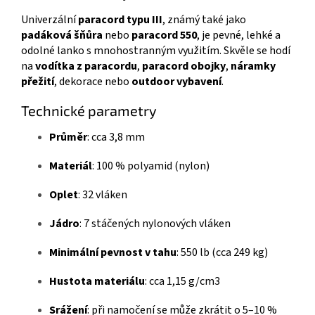
Univerzální
paracord typu III
, známý také jako
padáková šňůra
nebo
paracord 550
, je pevné, lehké a
odolné lanko s mnohostranným využitím. Skvěle se hodí
na
vodítka z paracordu
,
paracord obojky
,
náramky
přežití
, dekorace nebo
outdoor vybavení
.
Technické parametry
Průměr
: cca 3,8 mm
Materiál
: 100 % polyamid (nylon)
Oplet
: 32 vláken
Jádro
: 7 stáčených nylonových vláken
Minimální pevnost v tahu
: 550 lb (cca 249 kg)
Hustota materiálu
: cca 1,15 g/cm3
Srážení
: při namočení se může zkrátit o 5–10 %