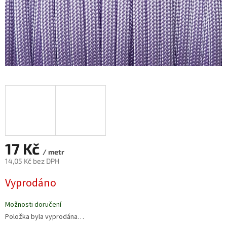
17 Kč
/ metr
14,05 Kč bez DPH
Měrná
Vyprodáno
cena:
Možnosti doručení
Položka byla vyprodána…