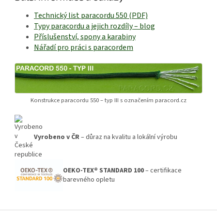
Technický list paracordu 550 (PDF)
Typy paracordu a jejich rozdíly – blog
Příslušenství, spony a karabiny
Nářadí pro práci s paracordem
Konstrukce paracordu 550 – typ III s označením paracord.cz
Vyrobeno v ČR
– důraz na kvalitu a lokální výrobu
OEKO-TEX® STANDARD 100
– certifikace
barevného opletu
Z