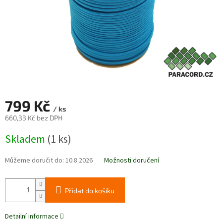
799 Kč
/ ks
660,33 Kč bez DPH
Měrná
Skladem
(1 ks)
cena:
Můžeme doručit do:
10.8.2026
Možnosti doručení
Přidat do košíku
Detailní informace