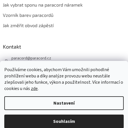
Jak vybrat sponu na paracord náramek
Vzorník barev paracordů
Jak změřit obvod zápěstí
Kontakt
paracord
@
paracord.cz
+420 603 230 467
Používáme cookies, abychom Vám umožnili pohodlné
Sledujte nás také na facebooku
prohlížení webu a díky analýze provozu webu neustále
zlepšovali jeho funkce, výkon a použitelnost. Více informací o
paracord.cz
cookies u nás
zde
.
Nastavení
Vytvořil Shoptet
Souhlasím
Copyright 2026
PARACORD.CZ
. Všechna práva vyhrazena.