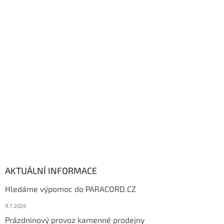
á
p
a
t
í
AKTUÁLNÍ INFORMACE
Hledáme výpomoc do PARACORD.CZ
9.7.2026
Prázdninový provoz kamenné prodejny