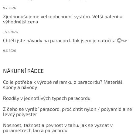
9.7.2026
Zjednodušujeme velkoobchodní systém. Větší balení =
výhodnější cena
15.6.2026
Chtěli jste návody na paracord. Tak jsem je natočila 😊🪢
9.6.2026
NÁKUPNÍ RÁDCE
Co je potřeba k výrobě náramku z paracordu? Materiál,
spony a návody
Rozdíly v jednotlivých typech paracordu
Z čeho se vyrábí paracord: proč chtít nylon / polyamid a ne
levný polyester
Nosnost, tažnost a pevnost v tahu: jak se vyznat v
parametrech lan a paracordu