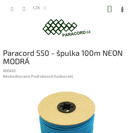
Přejít
NÁKUP
na
CZK
obsah
KOŠÍK
Paracord 550 - špulka 100m NEON
MODRÁ
600430
Průměrné
Neohodnoceno
Podrobnosti hodnocení
hodnocení
produktu
je
0,0
z
5
hvězdiček.