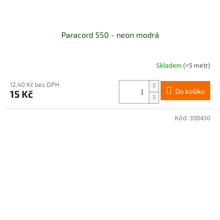
Paracord 550 - neon modrá
Skladem
(>5 metr)
Průměrné
hodnocení
produktu
12,40 Kč bez DPH
Do košíku
15 Kč
je
4,0
z
Kód:
300430
5
hvězdiček.