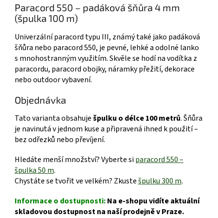
Paracord 550 – padáková šňůra 4 mm
(špulka 100 m)
Univerzální paracord typu III, známý také jako padáková
šňůra nebo paracord 550, je pevné, lehké a odolné lanko
s mnohostranným využitím. Skvěle se hodí na vodítka z
paracordu, paracord obojky, náramky přežití, dekorace
nebo outdoor vybavení.
Objednávka
Tato varianta obsahuje
špulku o délce 100 metrů
. Šňůra
je navinutá v jednom kuse a připravená ihned k použití –
bez odřezků nebo převíjení.
Hledáte menší množství? Vyberte si
paracord 550 –
špulka 50 m
.
Chystáte se tvořit ve velkém? Zkuste
špulku 300 m
.
Informace o dostupnosti:
Na e-shopu vidíte aktuální
skladovou dostupnost na naší prodejně v Praze.