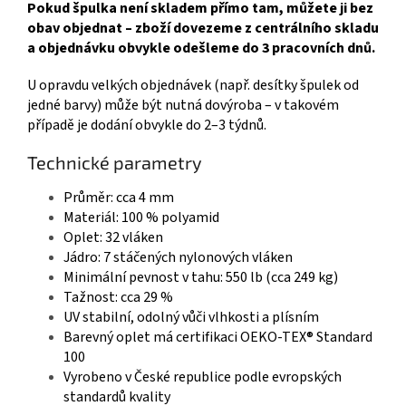
Pokud špulka není skladem přímo tam, můžete ji bez
obav objednat – zboží dovezeme z centrálního skladu
a objednávku obvykle odešleme do 3 pracovních dnů.
U opravdu velkých objednávek (např. desítky špulek od
jedné barvy) může být nutná dovýroba – v takovém
případě je dodání obvykle do 2–3 týdnů.
Technické parametry
Průměr: cca 4 mm
Materiál: 100 % polyamid
Oplet: 32 vláken
Jádro: 7 stáčených nylonových vláken
Minimální pevnost v tahu: 550 lb (cca 249 kg)
Tažnost: cca 29 %
UV stabilní, odolný vůči vlhkosti a plísním
Barevný oplet má certifikaci OEKO-TEX® Standard
100
Vyrobeno v České republice podle evropských
standardů kvality