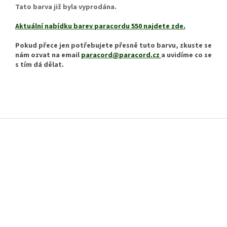
Tato barva již byla vyprodána.
Aktuální nabídku barev paracordu 550 najdete zde.
Pokud přece jen potřebujete přesně tuto barvu, zkuste se
nám ozvat na email
paracord@paracord.cz
a uvidíme co se
s tím dá dělat.
Z
á
p
a
t
í