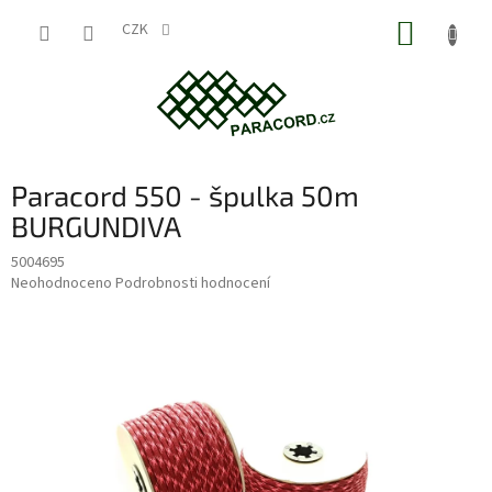
Přejít
NÁKUP
na
CZK
obsah
KOŠÍK
Paracord 550 - špulka 50m
BURGUNDIVA
5004695
Průměrné
Neohodnoceno
Podrobnosti hodnocení
hodnocení
produktu
je
0,0
z
5
hvězdiček.