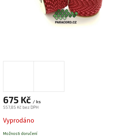
675 Kč
/ ks
557,85 Kč bez DPH
Měrná
Vyprodáno
cena:
Možnosti doručení