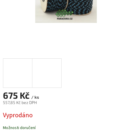
675 Kč
/ ks
557,85 Kč bez DPH
Měrná
Vyprodáno
cena:
Možnosti doručení