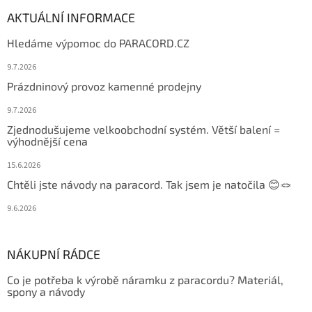
AKTUÁLNÍ INFORMACE
Hledáme výpomoc do PARACORD.CZ
9.7.2026
Prázdninový provoz kamenné prodejny
9.7.2026
Zjednodušujeme velkoobchodní systém. Větší balení =
výhodnější cena
15.6.2026
Chtěli jste návody na paracord. Tak jsem je natočila 😊🪢
9.6.2026
NÁKUPNÍ RÁDCE
Co je potřeba k výrobě náramku z paracordu? Materiál,
spony a návody