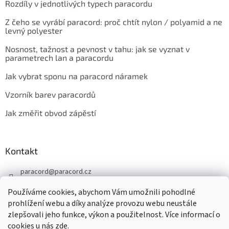
Rozdíly v jednotlivých typech paracordu
Z čeho se vyrábí paracord: proč chtít nylon / polyamid a ne
levný polyester
Nosnost, tažnost a pevnost v tahu: jak se vyznat v
parametrech lan a paracordu
Jak vybrat sponu na paracord náramek
Vzorník barev paracordů
Jak změřit obvod zápěstí
Kontakt
paracord
@
paracord.cz
+420 603 230 467
Používáme cookies, abychom Vám umožnili pohodlné
Sledujte nás také na facebooku
prohlížení webu a díky analýze provozu webu neustále
zlepšovali jeho funkce, výkon a použitelnost. Více informací o
paracord.cz
cookies u nás
zde
.