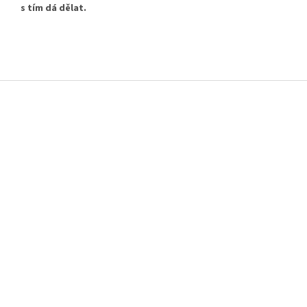
s tím dá dělat.
Z
á
p
a
t
í