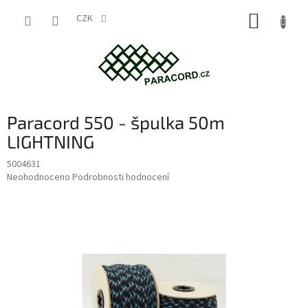
Přejít
NÁKUP
na
CZK
obsah
KOŠÍK
Paracord 550 - špulka 50m
LIGHTNING
5004631
Průměrné
Neohodnoceno
Podrobnosti hodnocení
hodnocení
produktu
je
0,0
z
5
hvězdiček.