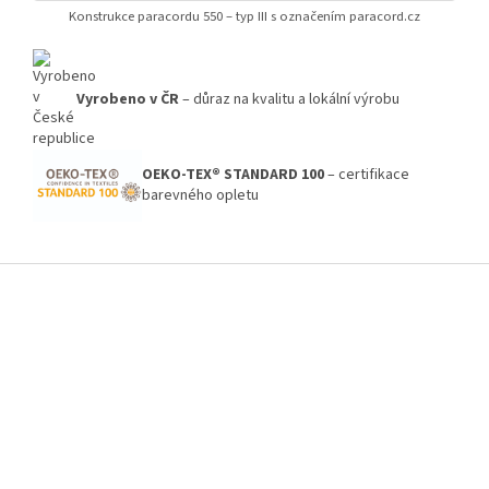
Konstrukce paracordu 550 – typ III s označením paracord.cz
Vyrobeno v ČR
– důraz na kvalitu a lokální výrobu
OEKO-TEX® STANDARD 100
– certifikace
barevného opletu
Z
á
p
a
t
í