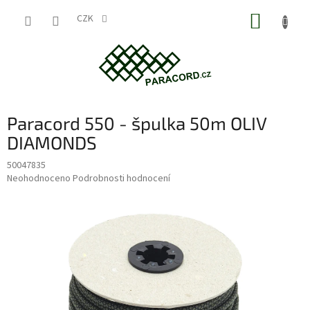
Přejít
NÁKUP
na
CZK
obsah
KOŠÍK
Paracord 550 - špulka 50m OLIV
DIAMONDS
50047835
Průměrné
Neohodnoceno
Podrobnosti hodnocení
hodnocení
produktu
je
0,0
z
5
hvězdiček.