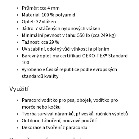
Průměr: cca 4 mm
Materiál: 100 % polyamid
Oplet: 32 vláken
Jádro: 7 stáčených nylonových vláken
Minimální pevnost v tahu: 550 lb (cca 249 kg)
Tažnost: cca 29 %
UV stabilní, odolný vůči vlhkosti a plísním
Barevný oplet má certifikaci OEKO-TEX® Standard
100
Vyrobeno v České republice podle evropských
standardů kvality
Využití
Paracord vodítko pro psa, obojek, vodítko pro
morče nebo kočku
Tvorba survival náramků, přívěsků, ručních výpletů
Outdoor, táboření, nouzové použití
Dekorace a tvoření z paracordu