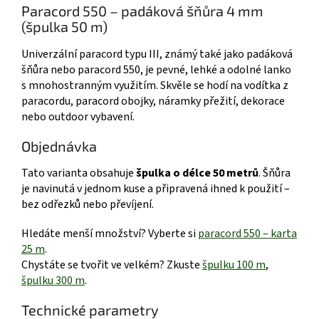
Paracord 550 – padáková šňůra 4 mm
(špulka 50 m)
Univerzální paracord typu III, známý také jako padáková
šňůra nebo paracord 550, je pevné, lehké a odolné lanko
s mnohostranným využitím. Skvěle se hodí na vodítka z
paracordu, paracord obojky, náramky přežití, dekorace
nebo outdoor vybavení.
Objednávka
Tato varianta obsahuje
špulka o délce 50 metrů
. Šňůra
je navinutá v jednom kuse a připravená ihned k použití –
bez odřezků nebo převíjení.
Hledáte menší množství? Vyberte si
paracord 550 – karta
25 m
.
Chystáte se tvořit ve velkém? Zkuste
špulku 100 m
,
špulku 300 m
.
Technické parametry