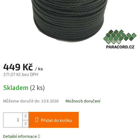
449 Kč
/ ks
371,07 Kč bez DPH
Měrná
Skladem
(2 ks)
cena:
Můžeme doručit do:
10.8.2026
Možnosti doručení
Přidat do košíku
Detailní informace