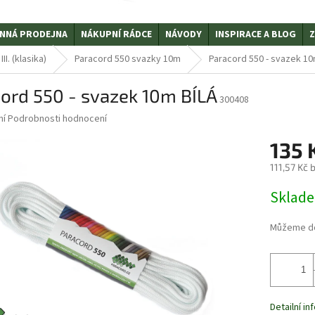
NNÁ PRODEJNA
NÁKUPNÍ RÁDCE
NÁVODY
INSPIRACE A BLOG
Z
I. (klasika)
Paracord 550 svazky 10m
Paracord 550 - svazek 10
ord 550 - svazek 10m BÍLÁ
300408
ní
Podrobnosti hodnocení
135 
111,57 Kč
Měrná
Sklad
cena:
Můžeme do
Detailní i