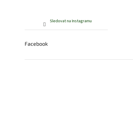
Sledovat na Instagramu
Facebook
Z
á
p
a
t
í