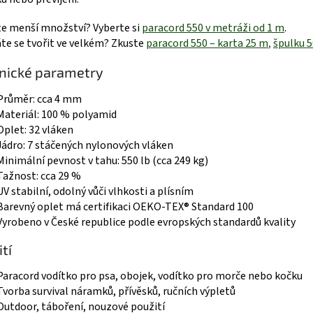
e menší množství? Vyberte si
paracord 550 v metráži od 1 m
.
te se tvořit ve velkém? Zkuste
paracord 550 – karta 25 m
,
špulku 
nické parametry
Průměr: cca 4 mm
Materiál: 100 % polyamid
Oplet: 32 vláken
Jádro: 7 stáčených nylonových vláken
Minimální pevnost v tahu: 550 lb (cca 249 kg)
Tažnost: cca 29 %
UV stabilní, odolný vůči vlhkosti a plísním
Barevný oplet má certifikaci OEKO-TEX® Standard 100
Vyrobeno v České republice podle evropských standardů kvality
tí
Paracord vodítko pro psa, obojek, vodítko pro morče nebo kočku
Tvorba survival náramků, přívěsků, ručních výpletů
Outdoor, táboření, nouzové použití