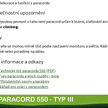
Dekorace a tvoření z paracordu
ečnostní upozornění
 vysokou pevnost v tahu není paracord určen k lezení, slaňování ani 
r climbing.
y
afie se mohou mírně lišit podle nastavení monitoru a světla. R
ně nebo poradíme na dálku.
í informace a odkazy
Technický list paracordu 550 (PDF)
Typy paracordu a jejich rozdíly – blog
Příslušenství, spony a karabiny
Nářadí pro práci s paracordem