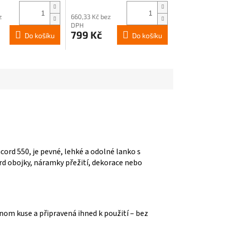
z
660,33 Kč bez
DPH
799 Kč
Do košíku
Do košíku
ord 550, je pevné, lehké a odolné lanko s
rd obojky, náramky přežití, dekorace nebo
ednom kuse a připravená ihned k použití – bez