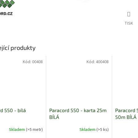
TISK
jící produkty
Kód:
00408
Kód:
400408
d 550 - bílá
Paracord 550 - karta 25m
Paracord 
BÍLÁ
50m BÍLÁ
Skladem
(>5 metr)
Skladem
(>5 ks)
Průměrné
Průměrné
hodnocení
hodnocení