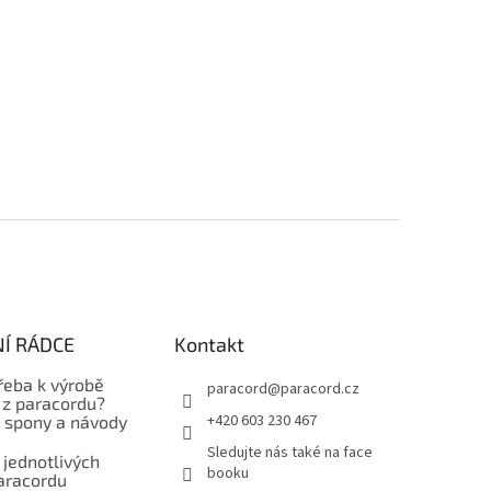
Í RÁDCE
Kontakt
řeba k výrobě
paracord
@
paracord.cz
z paracordu?
+420 603 230 467
, spony a návody
Sledujte nás také na face
 jednotlivých
booku
aracordu