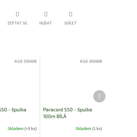
ZEPTAT SE
HLÍDAT
SDÍLET
Kód:
500408
Kód:
600408
Další
produkt
550 - špulka
Paracord 550 - špulka
100m BÍLÁ
Skladem
(>5 ks)
Skladem
(1 ks)