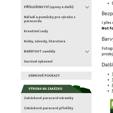
PŘÍSLUŠENSTVÍ (spony a další)
Bezp
Nářadí a pomůcky pro výrobu z
paracordu
I přes
Not fo
Kreativní sady
Barv
Knihy, návody, literatura
Fotogr
BAREFOOT sandály
prodej
Survival vybavení
Dalš
DÁRKOVÉ POUKAZY
VÝROBA NA ZAKÁZKU
Zakázkové paracord náramky
Zakázkové paracord přívěšky