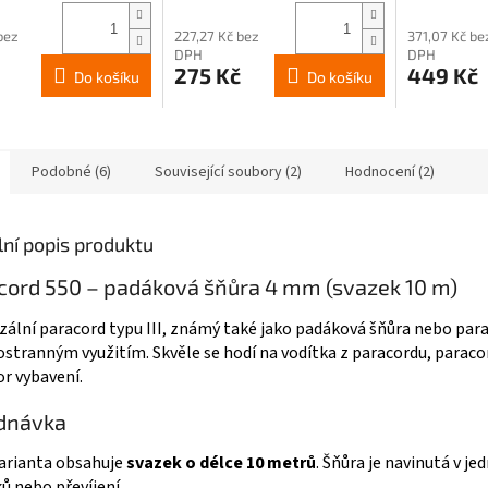
produktu
produktu
je
je
bez
227,27 Kč bez
371,07 Kč be
5,0
5,0
DPH
DPH
275 Kč
449 Kč
z
z
Do košíku
Do košíku
5
5
hvězdiček.
hvězdiček.
Podobné (6)
Související soubory (2)
Hodnocení (2)
lní popis produktu
cord 550 – padáková šňůra 4 mm (svazek 10 m)
zální paracord typu III, známý také jako padáková šňůra nebo parac
tranným využitím. Skvěle se hodí na vodítka z paracordu, paraco
r vybavení.
dnávka
arianta obsahuje
svazek o délce 10 metrů
. Šňůra je navinutá v j
ů nebo převíjení.