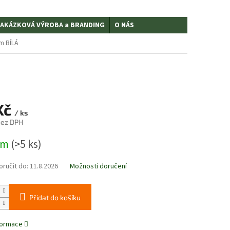
AKÁZKOVÁ VÝROBA a BRANDING
O NÁS
m BÍLÁ
Kč
/ ks
 bez DPH
em
(>5 ks)
ručit do:
11.8.2026
Možnosti doručení
Přidat do košíku
nformace