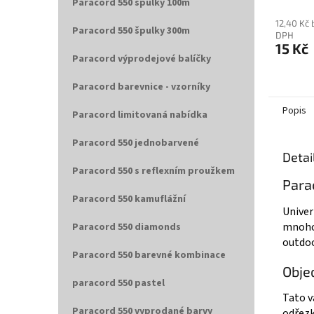
Paracord 550 špulky 100m
12,40 Kč 
Paracord 550 špulky 300m
DPH
15 Kč
Paracord výprodejové balíčky
Paracord barevnice - vzorníky
Popis
Paracord limitovaná nabídka
Paracord 550 jednobarvené
Detai
Paracord 550 s reflexním proužkem
Para
Paracord 550 kamuflážní
Univer
mnohos
Paracord 550 diamonds
outdoo
Paracord 550 barevné kombinace
Obje
paracord 550 pastel
Tato v
Paracord 550 vyprodané barvy
odřezk