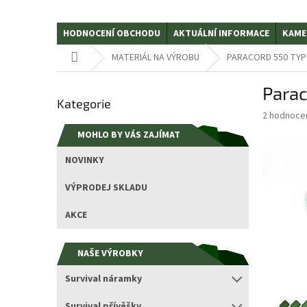
HODNOCENÍ OBCHODU
AKTUÁLNÍ INFORMACE
KAME
Domů
MATERIÁL NA VÝROBU
PARACORD 550 TYP II
P
Parac
Přeskočit
o
Kategorie
kategorie
s
Průměrné
2 hodnoce
t
hodnocení
MOHLO BY VÁS ZAJÍMAT
r
produktu
a
je
NOVINKY
5,0
n
z
n
VÝPRODEJ SKLADU
5
í
hvězdiček.
p
AKCE
a
n
NAŠE VÝROBKY
e
l
Survival náramky
Survival přívěšky