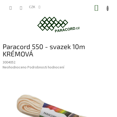
Přejít
NÁKUP
na
CZK
obsah
KOŠÍK
Paracord 550 - svazek 10m
KRÉMOVÁ
3004052
Průměrné
Neohodnoceno
Podrobnosti hodnocení
hodnocení
produktu
je
0,0
z
5
hvězdiček.