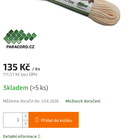
135 Kč
/ ks
111,57 Kč bez DPH
Měrná
Skladem
(>5 ks)
cena:
Můžeme doručit do:
10.8.2026
Možnosti doručení
Přidat do košíku
Detailní informace