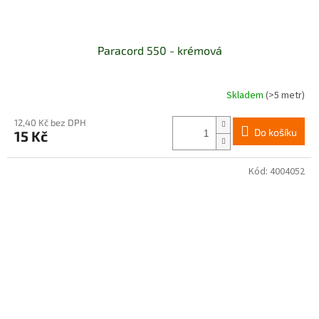
Paracord 550 - krémová
Skladem
(>5 metr)
12,40 Kč bez DPH
Do košíku
15 Kč
Kód:
4004052