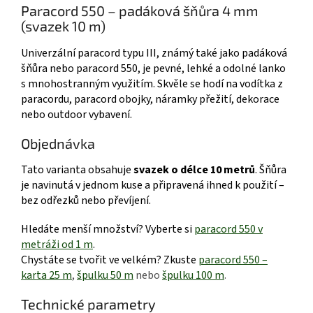
Paracord 550 – padáková šňůra 4 mm
(svazek 10 m)
Univerzální paracord typu III, známý také jako padáková
šňůra nebo paracord 550, je pevné, lehké a odolné lanko
s mnohostranným využitím. Skvěle se hodí na vodítka z
paracordu, paracord obojky, náramky přežití, dekorace
nebo outdoor vybavení.
Objednávka
Tato varianta obsahuje
svazek o délce 10 metrů
. Šňůra
je navinutá v jednom kuse a připravená ihned k použití –
bez odřezků nebo převíjení.
Hledáte menší množství? Vyberte si
paracord 550 v
metráži od 1 m
.
Chystáte se tvořit ve velkém? Zkuste
paracord 550 –
karta 25 m
,
špulku 50 m
nebo
špulku 100 m
.
Technické parametry