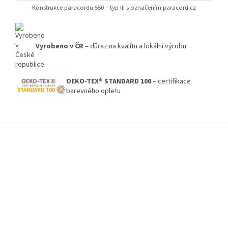
Konstrukce paracordu 550 – typ III s označením paracord.cz
Vyrobeno v ČR
– důraz na kvalitu a lokální výrobu
OEKO-TEX® STANDARD 100
– certifikace
barevného opletu
Z
á
p
a
t
í