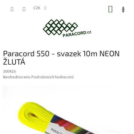
Přejít
NÁKUP
na
CZK
obsah
KOŠÍK
Paracord 550 - svazek 10m NEON
ŽLUTÁ
300416
Průměrné
Neohodnoceno
Podrobnosti hodnocení
hodnocení
produktu
je
0,0
z
5
hvězdiček.