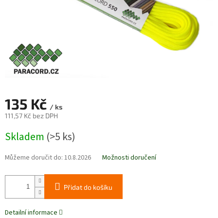
135 Kč
/ ks
111,57 Kč bez DPH
Měrná
Skladem
(>5 ks)
cena:
Můžeme doručit do:
10.8.2026
Možnosti doručení
Přidat do košíku
Detailní informace