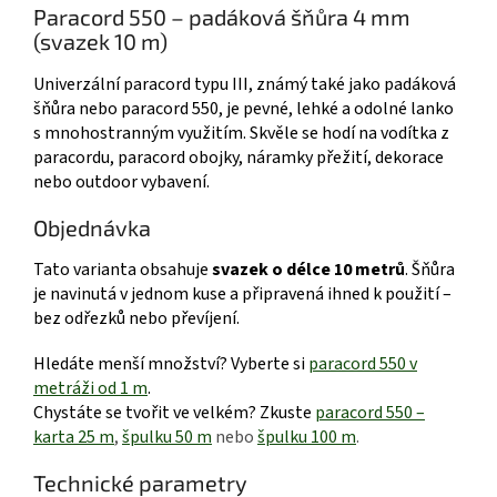
Paracord 550 – padáková šňůra 4 mm
(svazek 10 m)
Univerzální paracord typu III, známý také jako padáková
šňůra nebo paracord 550, je pevné, lehké a odolné lanko
s mnohostranným využitím. Skvěle se hodí na vodítka z
paracordu, paracord obojky, náramky přežití, dekorace
nebo outdoor vybavení.
Objednávka
Tato varianta obsahuje
svazek o délce 10 metrů
. Šňůra
je navinutá v jednom kuse a připravená ihned k použití –
bez odřezků nebo převíjení.
Hledáte menší množství? Vyberte si
paracord 550 v
metráži od 1 m
.
Chystáte se tvořit ve velkém? Zkuste
paracord 550 –
karta 25 m
,
špulku 50 m
nebo
špulku 100 m
.
Technické parametry