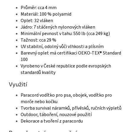
Průměr: cca 4 mm
Materiál: 100 % polyamid
Oplet: 32 vláken
Jádro: 7 stáčených nylonových vláken
Minimální pevnost v tahu: 550 lb (cca 249 kg)
Tažnost: cca 29 %
UV stabilní, odolný vůči vlhkosti a plísním
Barevný oplet má certifikaci OEKO-TEX® Standard
100
Vyrobeno v České republice podle evropských
standardů kvality
Využití
Paracord vodítko pro psa, obojek, vodítko pro
morče nebo kočku
Tvorba survival náramků, přívěsků, ručních výpletů
Outdoor, táboření, nouzové použití
Dekorace a tvoření z paracordu