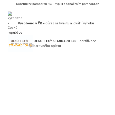
Konstrukce paracordu 550 – typ III s označením paracord.cz
Vyrobeno v ČR
– důraz na kvalitu a lokální výrobu
OEKO-TEX® STANDARD 100
– certifikace
barevného opletu
Z
á
p
a
t
í