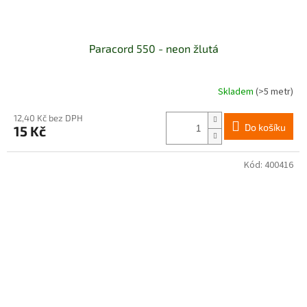
Paracord 550 - neon žlutá
Skladem
(>5 metr)
12,40 Kč bez DPH
Do košíku
15 Kč
Kód:
400416