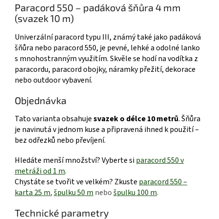
Paracord 550 – padáková šňůra 4 mm
(svazek 10 m)
Univerzální paracord typu III, známý také jako padáková
šňůra nebo paracord 550, je pevné, lehké a odolné lanko
s mnohostranným využitím. Skvěle se hodí na vodítka z
paracordu, paracord obojky, náramky přežití, dekorace
nebo outdoor vybavení.
Objednávka
Tato varianta obsahuje
svazek o délce 10 metrů
. Šňůra
je navinutá v jednom kuse a připravená ihned k použití –
bez odřezků nebo převíjení.
Hledáte menší množství? Vyberte si
paracord 550 v
metráži od 1 m
.
Chystáte se tvořit ve velkém? Zkuste
paracord 550 –
karta 25 m
,
špulku 50 m
nebo
špulku 100 m
.
Technické parametry