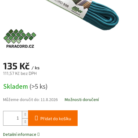
135 Kč
/ ks
111,57 Kč bez DPH
Měrná
Skladem
(>5 ks)
cena:
Můžeme doručit do:
11.8.2026
Možnosti doručení
Přidat do košíku
Detailní informace