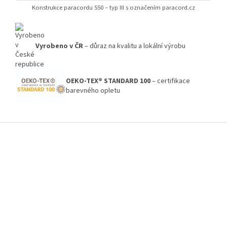
Konstrukce paracordu 550 – typ III s označením paracord.cz
Vyrobeno v ČR
– důraz na kvalitu a lokální výrobu
OEKO-TEX® STANDARD 100
– certifikace
barevného opletu
Z
á
p
a
t
í