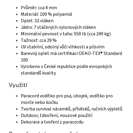
Průměr: cca 4 mm
Materiál: 100 % polyamid
Oplet: 32 vláken
Jádro: 7 stáčených nylonových vláken
Minimální pevnost v tahu: 550 lb (cca 249 kg)
Tažnost: cca 29 %
UV stabilní, odolný vůči vlhkosti a plísním
Barevný oplet má certifikaci OEKO-TEX® Standard
100
Vyrobeno v České republice podle evropských
standardů kvality
Využití
Paracord vodítko pro psa, obojek, vodítko pro
morče nebo kočku
Tvorba survival náramků, přívěsků, ručních výpletů
Outdoor, táboření, nouzové použití
Dekorace a tvoření z paracordu