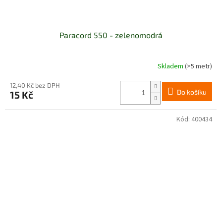
Paracord 550 - zelenomodrá
Skladem
(>5 metr)
Průměrné
hodnocení
produktu
12,40 Kč bez DPH
Do košíku
15 Kč
je
5,0
z
Kód:
400434
5
hvězdiček.