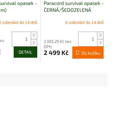
survival opasek -
Paracord survival opasek -
cm)
ČERNÁ/ŠEDOZELENÁ
(120cm)
K odeslání do 14 dnů
K odeslání do 14 dnů
bez
2 065,29 Kč bez
DPH
č
2 499 Kč
DETAIL
Do košíku