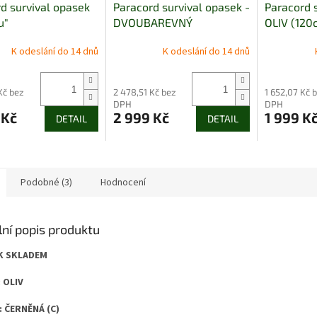
d survival opasek
Paracord survival opasek -
Paracord 
u"
DVOUBAREVNÝ
OLIV (120
K odeslání do 14 dnů
K odeslání do 14 dnů
Kč bez
2 478,51 Kč bez
1 652,07 Kč 
DPH
DPH
 Kč
2 999 Kč
1 999 K
DETAIL
DETAIL
Podobné (3)
Hodnocení
lní popis produktu
K SKLADEM
 OLIV
 ČERNĚNÁ (C)