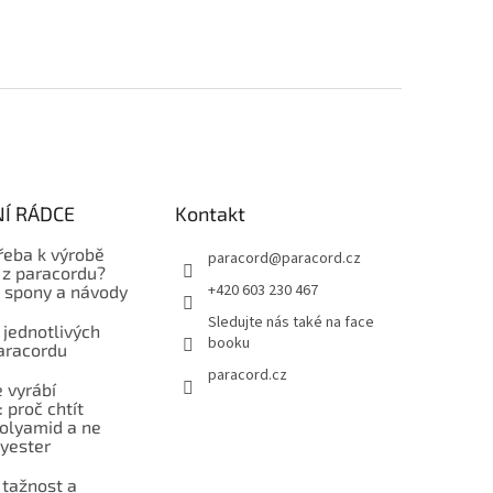
Í RÁDCE
Kontakt
řeba k výrobě
paracord
@
paracord.cz
z paracordu?
+420 603 230 467
, spony a návody
Sledujte nás také na face
 jednotlivých
booku
aracordu
paracord.cz
 vyrábí
 proč chtít
polyamid a ne
lyester
 tažnost a