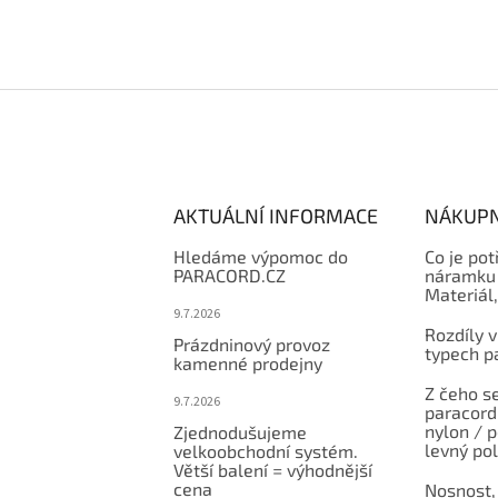
AKTUÁLNÍ INFORMACE
NÁKUPN
Hledáme výpomoc do
Co je pot
PARACORD.CZ
náramku 
Materiál
9.7.2026
Rozdíly v
Prázdninový provoz
typech p
kamenné prodejny
Z čeho se
9.7.2026
paracord:
nylon / 
Zjednodušujeme
levný po
velkoobchodní systém.
Větší balení = výhodnější
cena
Nosnost,