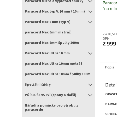
Paracord Micro a vyplétací šňůrky
Paracor
"na mír
Paracord Max typ V. (6 mm / 10 mm)
Paracord Max 6 mm (typ V)
paracord Max 6mm metráž
2 478,51 
DPH
paracord Max 6mm špulky 100m
2 999
Paracord Max Ultra 10 mm
paracord Max Ultra 10mm metráž
Popis
paracord Max Ultra 10mm špulky 100m
Detai
Speciální šňůry
OPASE
PŘÍSLUŠENSTVÍ (spony a další)
BARVA:
Nářadí a pomůcky pro výrobu z
paracordu
SPONA: