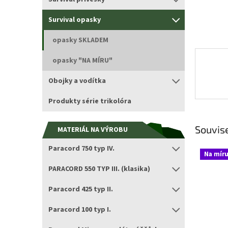
Survival opasky
opasky SKLADEM
opasky "NA MÍRU"
Obojky a vodítka
Produkty série trikolóra
Souvise
MATERIÁL NA VÝROBU
Paracord 750 typ IV.
Na mír
PARACORD 550 TYP III. (klasika)
Paracord 425 typ II.
Paracord 100 typ I.