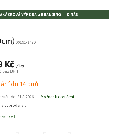
AKÁZKOVÁ VÝROBA a BRANDING
O NÁS
0cm)
00161-2479
9 Kč
/ ks
Kč bez DPH
lání do 14 dnů
ručit do:
31.8.2026
Možnosti doručení
yla vyprodána…
nformace