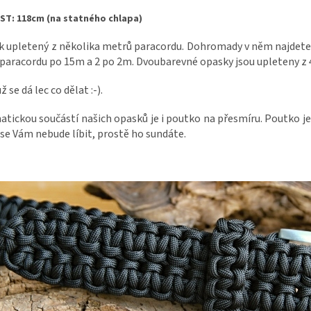
ST: 118cm (na statného chlapa)
 upletený z několika metrů paracordu. Dohromady v něm najdete 
 paracordu po 15m a 2 po 2m. Dvoubarevné opasky jsou upleteny z 
ž se dá lec co dělat :-).
tickou součástí našich opasků je i poutko na přesmíru. Poutko je 
se Vám nebude líbit, prostě ho sundáte.