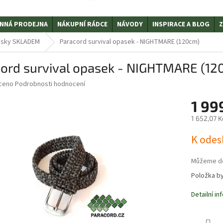
NNÁ PRODEJNA
NÁKUPNÍ RÁDCE
NÁVODY
INSPIRACE A BLOG
Z
sky SKLADEM
Paracord survival opasek - NIGHTMARE (120cm)
ord survival opasek - NIGHTMARE (12
ceno
Podrobnosti hodnocení
1 99
1 652,07 
Měrná
K odes
cena:
Můžeme do
Položka b
Detailní i