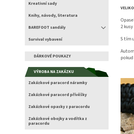
Kreativní sady
VELIKO
Knihy, návody, literatura
Opasek
2 kusy
BAREFOOT sandály
S tím u
Survival vybavení
Automa
DÁRKOVÉ POUKAZY
pokud 
VÝROBA NA ZAKÁZKU
Zakázkové paracord náramky
Zakázkové paracord přívěšky
Zakázkové opasky z paracordu
Zakázkové obojky a vodítka z
paracordu