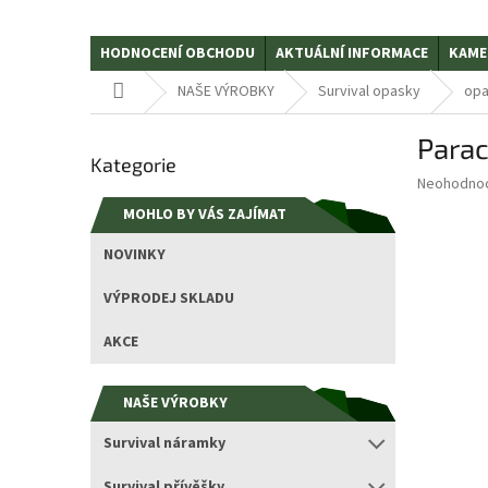
HODNOCENÍ OBCHODU
AKTUÁLNÍ INFORMACE
KAME
Domů
NAŠE VÝROBKY
Survival opasky
opa
P
Parac
Přeskočit
o
Kategorie
kategorie
s
Průměrné
Neohodno
t
hodnocení
MOHLO BY VÁS ZAJÍMAT
r
produktu
a
je
NOVINKY
0,0
n
z
n
VÝPRODEJ SKLADU
5
í
hvězdiček.
p
AKCE
a
n
NAŠE VÝROBKY
e
l
Survival náramky
Survival přívěšky