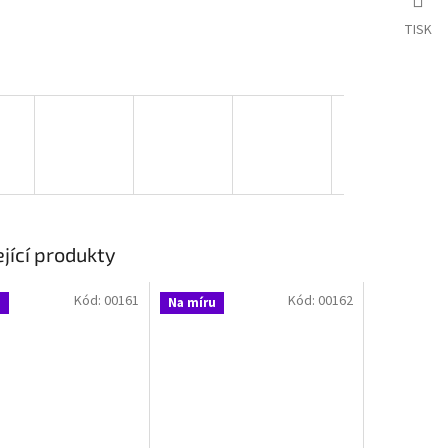
TISK
jící produkty
Kód:
00161
Kód:
00162
u
Na míru