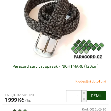
Paracord survival opasek - NIGHTMARE (120cm)
K odeslání do 14 dnů
1 652,07 Kč bez DPH
DETAIL
1 999 Kč
/ ks
Kód:
00161-2480