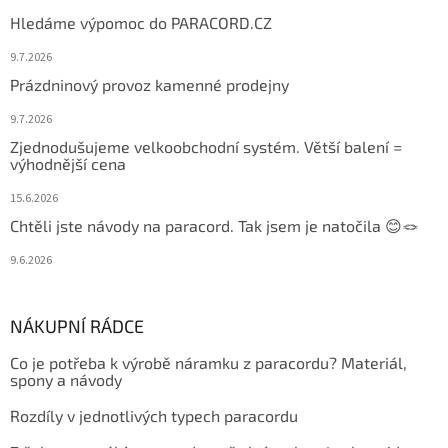
Hledáme výpomoc do PARACORD.CZ
9.7.2026
Prázdninový provoz kamenné prodejny
9.7.2026
Zjednodušujeme velkoobchodní systém. Větší balení =
výhodnější cena
15.6.2026
Chtěli jste návody na paracord. Tak jsem je natočila 😊🪢
9.6.2026
NÁKUPNÍ RÁDCE
Co je potřeba k výrobě náramku z paracordu? Materiál,
spony a návody
Rozdíly v jednotlivých typech paracordu