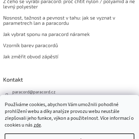
Z čeho se vyrábí paracord: proč chtít nylon / polyamid a ne
levný polyester
Nosnost, tažnost a pevnost v tahu: jak se vyznat v
parametrech lan a paracordu
Jak vybrat sponu na paracord náramek
Vzorník barev paracordů
Jak změřit obvod zápěstí
Kontakt
paracord
@
paracord.cz
+420 603 230 467
Používáme cookies, abychom Vám umožnili pohodlné
Sledujte nás také na facebooku
prohlížení webu a díky analýze provozu webu neustále
zlepšovali jeho funkce, výkon a použitelnost. Více informací o
paracord.cz
cookies u nás
zde
.