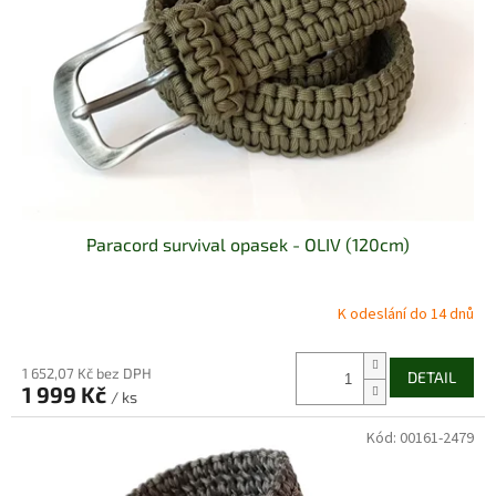
p
r
o
d
u
k
t
ů
Paracord survival opasek - OLIV (120cm)
K odeslání do 14 dnů
1 652,07 Kč bez DPH
DETAIL
1 999 Kč
/ ks
Kód:
00161-2479