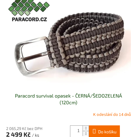
Paracord survival opasek - ČERNÁ/ŠEDOZELENÁ
(120cm)
K odeslání do 14 dnů
2 065,29 Kč bez DPH
Do košíku
2 499 Kč
/ ks