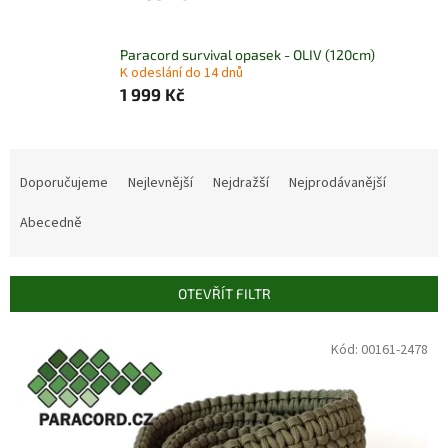
Paracord survival opasek - OLIV (120cm)
K odeslání do 14 dnů
1 999 Kč
Ř
a
Doporučujeme
Nejlevnější
Nejdražší
Nejprodávanější
z
e
Abecedně
n
í
p
OTEVŘÍT FILTR
r
o
V
Kód:
00161-2478
d
ý
u
p
k
i
t
s
ů