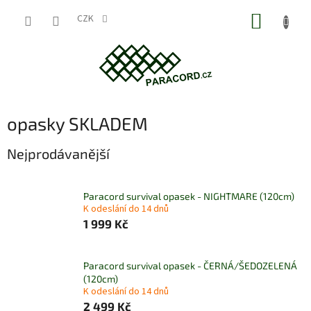
Přejít
NÁKUP
na
CZK
obsah
KOŠÍK
opasky SKLADEM
Nejprodávanější
Paracord survival opasek - NIGHTMARE (120cm)
K odeslání do 14 dnů
1 999 Kč
Paracord survival opasek - ČERNÁ/ŠEDOZELENÁ
(120cm)
K odeslání do 14 dnů
2 499 Kč