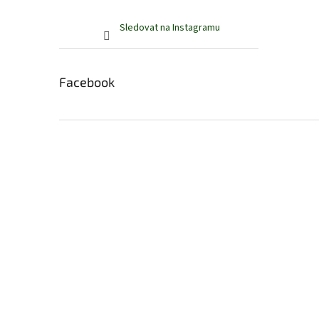
Sledovat na Instagramu
Facebook
Z
á
p
a
t
í