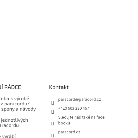
Í RÁDCE
Kontakt
řeba k výrobě
paracord
@
paracord.cz
z paracordu?
+420 603 230 467
, spony a návody
Sledujte nás také na face
 jednotlivých
booku
aracordu
paracord.cz
 vyrábí