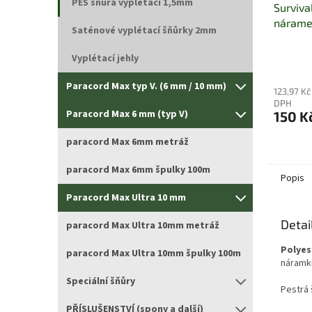
PES šňůra vyplétací 1,5mm
Surviva
nárame
Saténové vyplétací šňůrky 2mm
Vyplétací jehly
Paracord Max typ V. (6 mm / 10 mm)
123,97 Kč
DPH
Paracord Max 6 mm (typ V)
150 K
paracord Max 6mm metráž
paracord Max 6mm špulky 100m
Popis
Paracord Max Ultra 10 mm
Detai
paracord Max Ultra 10mm metráž
Polyes
paracord Max Ultra 10mm špulky 100m
náramk
Speciální šňůry
Pestrá 
PŘÍSLUŠENSTVÍ (spony a další)