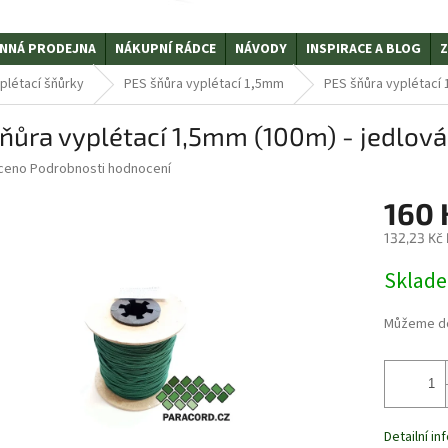
NNÁ PRODEJNA
NÁKUPNÍ RÁDCE
NÁVODY
INSPIRACE A BLOG
Z
plétací šňůrky
PES šňůra vyplétací 1,5mm
PES šňůra vyplétací 
ňůra vyplétací 1,5mm (100m) - jedlová
ceno
Podrobnosti hodnocení
160 
132,23 Kč
Měrná
Sklad
cena:
Můžeme do
Detailní i