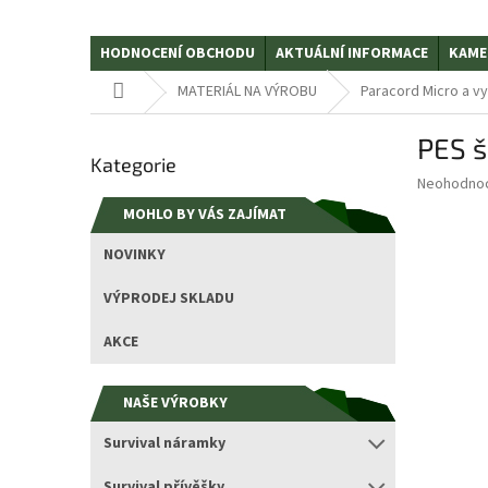
HODNOCENÍ OBCHODU
AKTUÁLNÍ INFORMACE
KAME
Domů
MATERIÁL NA VÝROBU
Paracord Micro a vy
P
PES š
Přeskočit
o
Kategorie
kategorie
s
Průměrné
Neohodno
t
hodnocení
MOHLO BY VÁS ZAJÍMAT
r
produktu
a
je
NOVINKY
0,0
n
z
n
VÝPRODEJ SKLADU
5
í
hvězdiček.
p
AKCE
a
n
NAŠE VÝROBKY
e
l
Survival náramky
Survival přívěšky