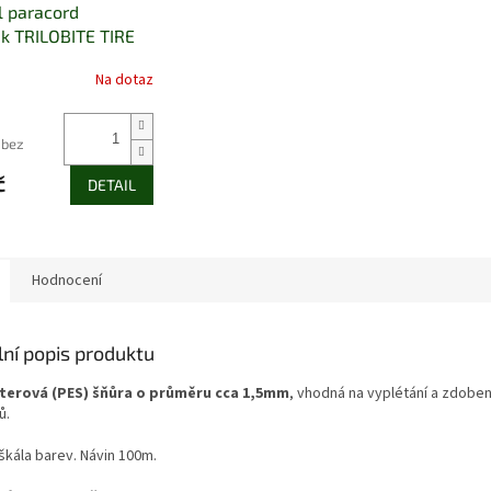
l paracord
k TRILOBITE TIRE
Na dotaz
 bez
č
DETAIL
Hodnocení
lní popis produktu
terová (PES) šňůra o průměru cca 1,5mm
, vhodná na vyplétání a zdobe
ů.
škála barev. Návin 100m.