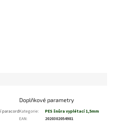
Doplňkové parametry
ní paracord
Kategorie
:
PES šnůra vyplétací 1,5mm
EAN
:
2020302054981