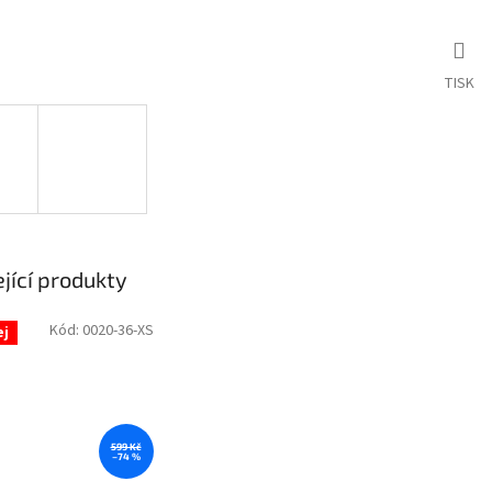
TISK
jící produkty
Kód:
0020-36-XS
ej
599 Kč
–74 %