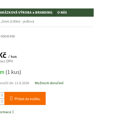
AKÁZKOVÁ VÝROBA a BRANDING
O NÁS
1,5mm (100m) - jedlová
00845498
Kč
/ kus
 bez DPH
em
(1 kus)
ručit do:
11.8.2026
Možnosti doručení
Přidat do košíku
nformace