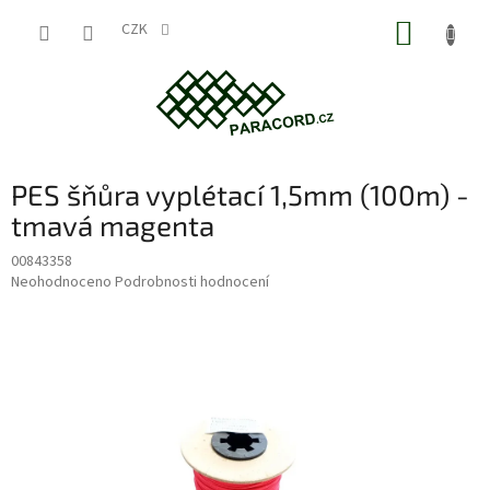
Přejít
NÁKUP
na
CZK
obsah
KOŠÍK
PES šňůra vyplétací 1,5mm (100m) -
tmavá magenta
00843358
Průměrné
Neohodnoceno
Podrobnosti hodnocení
hodnocení
produktu
je
0,0
z
5
hvězdiček.