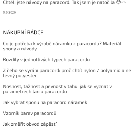
Chtěli jste návody na paracord. Tak jsem je natočila 😊🪢
9.6.2026
NÁKUPNÍ RÁDCE
Co je potřeba k výrobě náramku z paracordu? Materiál,
spony a návody
Rozdíly v jednotlivých typech paracordu
Z čeho se vyrábí paracord: proč chtít nylon / polyamid a ne
levný polyester
Nosnost, tažnost a pevnost v tahu: jak se vyznat v
parametrech lan a paracordu
Jak vybrat sponu na paracord náramek
Vzorník barev paracordů
Jak změřit obvod zápěstí