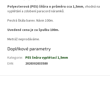
Polyesterová (PES) šňůra o průměru cca 1,5mm
, vhodná na
vyplétání a zdobení paracord náramků.
Pestrá škála barev. Návin 100m.
Uvedené cena je za špulku 100m.
Metráž neprodáváme.
Doplňkové parametry
Kategorie
:
PES šnůra vyplétací 1,5mm
EAN
:
2020302033580
Z
á
p
a
t
í