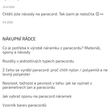
15.6.2026
Chtěli jste návody na paracord. Tak jsem je natočila 😊🪢
9.6.2026
NÁKUPNÍ RÁDCE
Co je potřeba k výrobě náramku z paracordu? Materiál,
spony a návody
Rozdíly v jednotlivých typech paracordu
Z čeho se vyrábí paracord: proč chtít nylon / polyamid a ne
levný polyester
Nosnost, tažnost a pevnost v tahu: jak se vyznat v
parametrech lan a paracordu
Jak vybrat sponu na paracord náramek
Vzorník barev paracordů