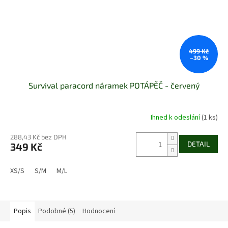
499 Kč
–30 %
Survival paracord náramek POTÁPĚČ - červený
Ihned k odeslání
(1 ks)
Průměrné
hodnocení
produktu
288,43 Kč bez DPH
DETAIL
349 Kč
je
5,0
z
XS/S
S/M
M/L
5
hvězdiček.
Popis
Podobné (5)
Hodnocení