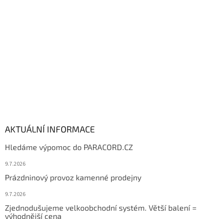
t
í
AKTUÁLNÍ INFORMACE
Hledáme výpomoc do PARACORD.CZ
9.7.2026
Prázdninový provoz kamenné prodejny
9.7.2026
Zjednodušujeme velkoobchodní systém. Větší balení =
výhodnější cena