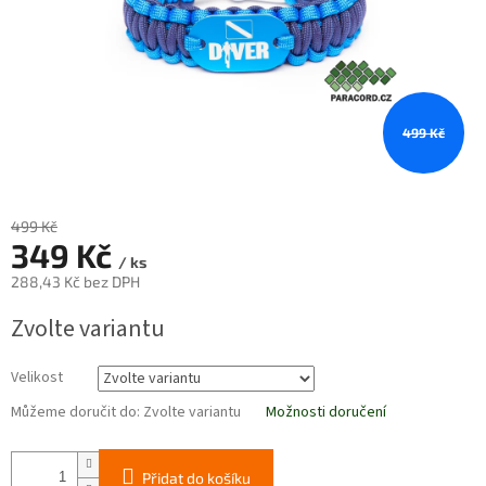
499 Kč
499 Kč
349 Kč
/ ks
288,43 Kč bez DPH
Měrná
Zvolte variantu
cena:
Velikost
Můžeme doručit do:
Zvolte variantu
Možnosti doručení
Přidat do košíku