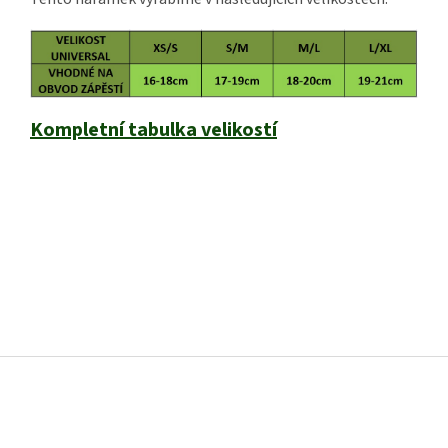
Kompletní tabulka velikostí
Z
á
p
a