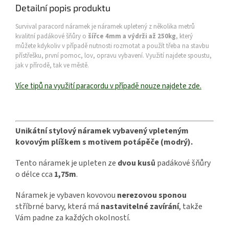
Detailní popis produktu
Survival paracord náramek je náramek upletený z několika metrů
kvalitní padákové šňůry o
šířce 4mm a výdrži až 250kg
, který
můžete kdykoliv v případě nutnosti rozmotat a použít třeba na stavbu
přístřešku, první pomoc, lov, opravu vybavení. Využití najdete spoustu,
jak v přírodě, tak ve městě.
Více tipů na využití paracordu v případě nouze najdete zde.
Unikátní stylový náramek vybavený vpleteným
kovovým plíškem s motivem potápěče (modrý).
Tento náramek je upleten ze
dvou kusů
padákové šňůry
o délce cca
1,75m
.
Náramek je vybaven kovovou
nerezovou sponou
stříbrné barvy, která má
nastavitelné zavírání
, takže
Vám padne za každých okolností.