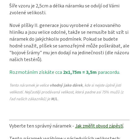
Šíře vzoru je 2,5cm a délka náramku se odvíjí od Vámi
zvolené velikosti.
Nové plíšky II. generace jsou vyrobené z eloxovaného
hliníku a jsou velice odolné, takže se nemusíte bát vzít si
náramek do jakýchkoliv podmínek. Pokud se budete
hodně snažit, plíšek se samozřejmě může poškrábat, ale
"bojové šrámy" mu jen dodají na jedinečnosti (dle názoru
našich testérů).
Rozmotáním získáte cca
2x1,75m = 3,5m
paracordu.
Tento náramek je velice
vhodný jako dárek
, kde si nejste úplně jisti
velikostí. Nejčastěji prodávaná velikost, která padne asi 75% mužů (z
řad našich zákazníků) je
M/L
.
Vyberte ten správný náramek -
.
Jak změřit obvod zápěstí
Tento náramek vyrábíme v následujících velikostech: