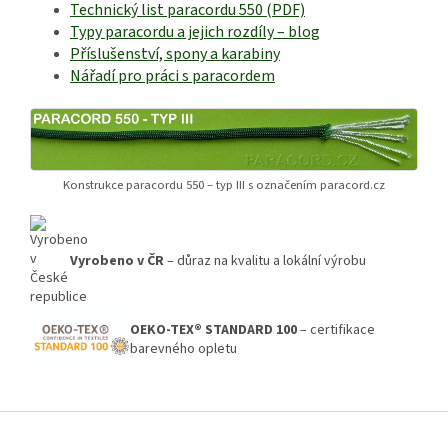
Technický list paracordu 550 (PDF)
Typy paracordu a jejich rozdíly – blog
Příslušenství, spony a karabiny
Nářadí pro práci s paracordem
Konstrukce paracordu 550 – typ III s označením paracord.cz
Vyrobeno v ČR
– důraz na kvalitu a lokální výrobu
OEKO-TEX® STANDARD 100
– certifikace
barevného opletu
Z
á