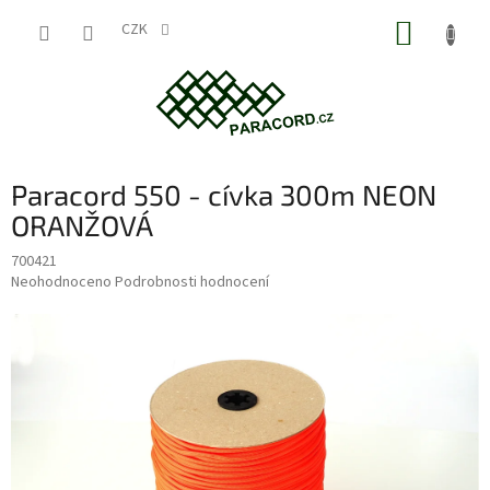
Přejít
NÁKUP
na
CZK
obsah
KOŠÍK
Paracord 550 - cívka 300m NEON
ORANŽOVÁ
700421
Průměrné
Neohodnoceno
Podrobnosti hodnocení
hodnocení
produktu
je
0,0
z
5
hvězdiček.