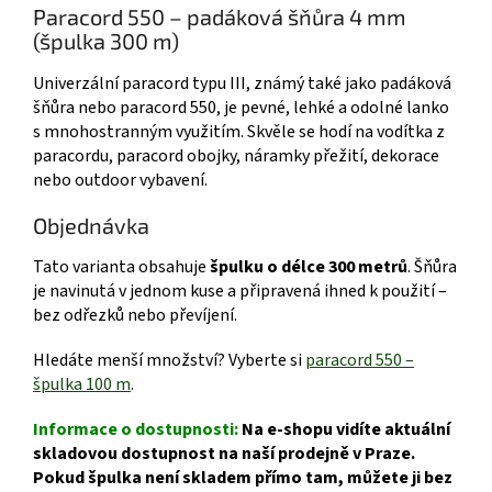
Paracord 550 – padáková šňůra 4 mm
(špulka 300 m)
Univerzální paracord typu III, známý také jako padáková
šňůra nebo paracord 550, je pevné, lehké a odolné lanko
s mnohostranným využitím. Skvěle se hodí na vodítka z
paracordu, paracord obojky, náramky přežití, dekorace
nebo outdoor vybavení.
Objednávka
Tato varianta obsahuje
špulku o délce 300 metrů
. Šňůra
je navinutá v jednom kuse a připravená ihned k použití –
bez odřezků nebo převíjení.
Hledáte menší množství? Vyberte si
paracord 550 –
špulka 100 m
.
Informace o dostupnosti:
Na e-shopu vidíte aktuální
skladovou dostupnost na naší prodejně v Praze.
Pokud špulka není skladem přímo tam, můžete ji bez