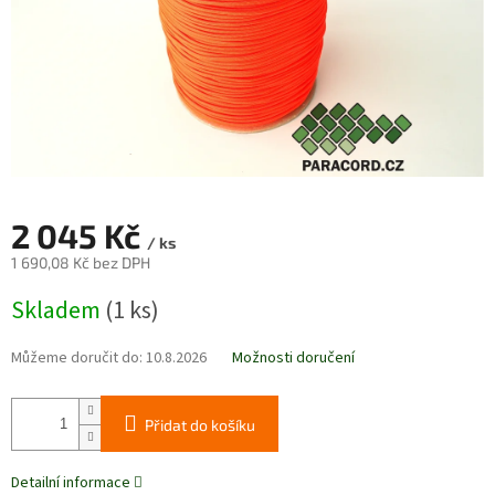
2 045 Kč
/ ks
1 690,08 Kč bez DPH
Měrná
Skladem
(1 ks)
cena:
Můžeme doručit do:
10.8.2026
Možnosti doručení
Přidat do košíku
Detailní informace