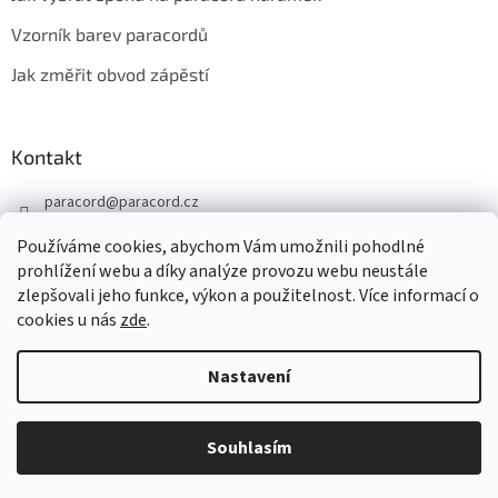
Vzorník barev paracordů
Jak změřit obvod zápěstí
Kontakt
paracord
@
paracord.cz
+420 603 230 467
Používáme cookies, abychom Vám umožnili pohodlné
Sledujte nás také na facebooku
prohlížení webu a díky analýze provozu webu neustále
zlepšovali jeho funkce, výkon a použitelnost. Více informací o
paracord.cz
cookies u nás
zde
.
Nastavení
Vytvořil Shoptet
Souhlasím
Copyright 2026
PARACORD.CZ
. Všechna práva vyhrazena.