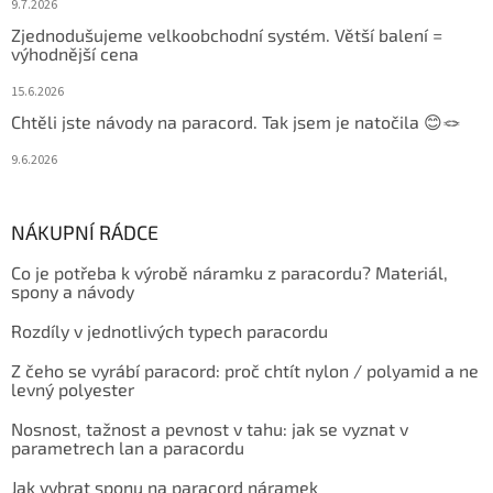
9.7.2026
Zjednodušujeme velkoobchodní systém. Větší balení =
výhodnější cena
15.6.2026
Chtěli jste návody na paracord. Tak jsem je natočila 😊🪢
9.6.2026
NÁKUPNÍ RÁDCE
Co je potřeba k výrobě náramku z paracordu? Materiál,
spony a návody
Rozdíly v jednotlivých typech paracordu
Z čeho se vyrábí paracord: proč chtít nylon / polyamid a ne
levný polyester
Nosnost, tažnost a pevnost v tahu: jak se vyznat v
parametrech lan a paracordu
Jak vybrat sponu na paracord náramek