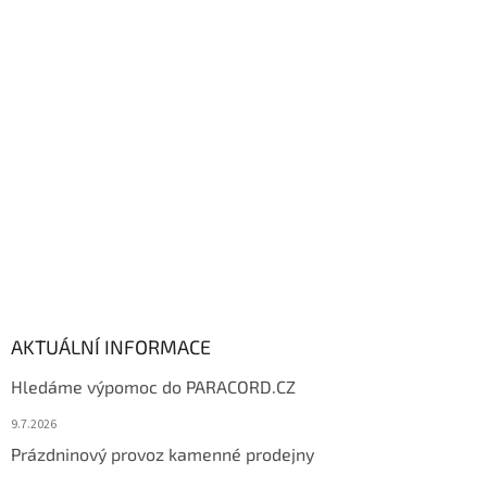
p
a
t
í
AKTUÁLNÍ INFORMACE
Hledáme výpomoc do PARACORD.CZ
9.7.2026
Prázdninový provoz kamenné prodejny