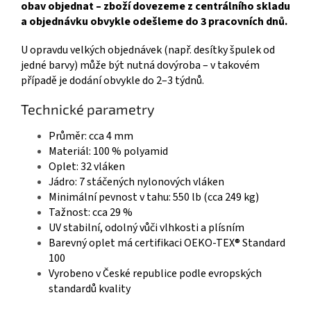
obav objednat – zboží dovezeme z centrálního skladu
a objednávku obvykle odešleme do 3 pracovních dnů.
U opravdu velkých objednávek (např. desítky špulek od
jedné barvy) může být nutná dovýroba – v takovém
případě je dodání obvykle do 2–3 týdnů.
Technické parametry
Průměr: cca 4 mm
Materiál: 100 % polyamid
Oplet: 32 vláken
Jádro: 7 stáčených nylonových vláken
Minimální pevnost v tahu: 550 lb (cca 249 kg)
Tažnost: cca 29 %
UV stabilní, odolný vůči vlhkosti a plísním
Barevný oplet má certifikaci OEKO-TEX® Standard
100
Vyrobeno v České republice podle evropských
standardů kvality