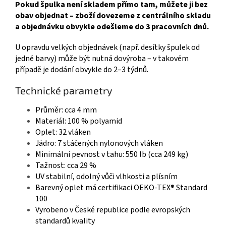
Pokud špulka není skladem přímo tam, můžete ji bez
obav objednat – zboží dovezeme z centrálního skladu
a objednávku obvykle odešleme do 3 pracovních dnů.
U opravdu velkých objednávek (např. desítky špulek od
jedné barvy) může být nutná dovýroba – v takovém
případě je dodání obvykle do 2–3 týdnů.
Technické parametry
Průměr: cca 4 mm
Materiál: 100 % polyamid
Oplet: 32 vláken
Jádro: 7 stáčených nylonových vláken
Minimální pevnost v tahu: 550 lb (cca 249 kg)
Tažnost: cca 29 %
UV stabilní, odolný vůči vlhkosti a plísním
Barevný oplet má certifikaci OEKO-TEX® Standard
100
Vyrobeno v České republice podle evropských
standardů kvality