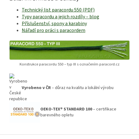
Technický list paracordu 550 (PDF)
Typy paracordu a jejich rozdíly – blog
Příslušenství, spony a karabiny
Nářadí pro práci s paracordem
Konstrukce paracordu 550 – typ III s označením paracord.cz
Vyrobeno v ČR
– důraz na kvalitu a lokální výrobu
OEKO-TEX® STANDARD 100
– certifikace
barevného opletu
Z