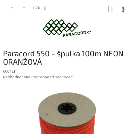
Přejít
NÁKUP
na
CZK
obsah
KOŠÍK
Paracord 550 - špulka 100m NEON
ORANŽOVÁ
600421
Průměrné
Neohodnoceno
Podrobnosti hodnocení
hodnocení
produktu
je
0,0
z
5
hvězdiček.