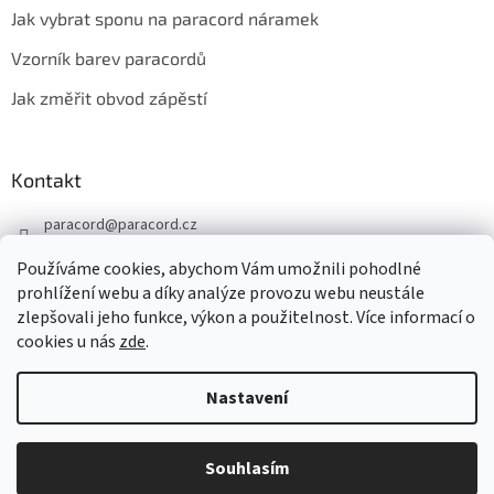
Jak vybrat sponu na paracord náramek
Vzorník barev paracordů
Jak změřit obvod zápěstí
Kontakt
paracord
@
paracord.cz
+420 603 230 467
Používáme cookies, abychom Vám umožnili pohodlné
Sledujte nás také na facebooku
prohlížení webu a díky analýze provozu webu neustále
zlepšovali jeho funkce, výkon a použitelnost. Více informací o
paracord.cz
cookies u nás
zde
.
Nastavení
Vytvořil Shoptet
Souhlasím
Copyright 2026
PARACORD.CZ
. Všechna práva vyhrazena.