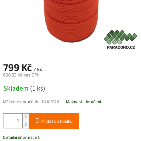
799 Kč
/ ks
660,33 Kč bez DPH
Měrná
Skladem
(1 ks)
cena:
Můžeme doručit do:
10.8.2026
Možnosti doručení
Přidat do košíku
Detailní informace