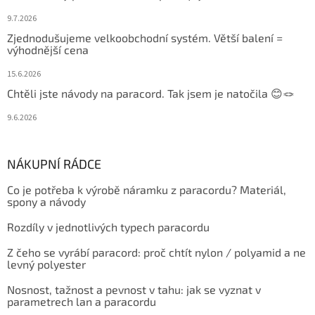
9.7.2026
Zjednodušujeme velkoobchodní systém. Větší balení =
výhodnější cena
15.6.2026
Chtěli jste návody na paracord. Tak jsem je natočila 😊🪢
9.6.2026
NÁKUPNÍ RÁDCE
Co je potřeba k výrobě náramku z paracordu? Materiál,
spony a návody
Rozdíly v jednotlivých typech paracordu
Z čeho se vyrábí paracord: proč chtít nylon / polyamid a ne
levný polyester
Nosnost, tažnost a pevnost v tahu: jak se vyznat v
parametrech lan a paracordu