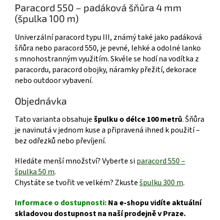
Paracord 550 – padáková šňůra 4 mm
(špulka 100 m)
Univerzální paracord typu III, známý také jako padáková
šňůra nebo paracord 550, je pevné, lehké a odolné lanko
s mnohostranným využitím. Skvěle se hodí na vodítka z
paracordu, paracord obojky, náramky přežití, dekorace
nebo outdoor vybavení.
Objednávka
Tato varianta obsahuje
špulku o délce 100 metrů
. Šňůra
je navinutá v jednom kuse a připravená ihned k použití –
bez odřezků nebo převíjení.
Hledáte menší množství? Vyberte si
paracord 550 –
špulka 50 m
.
Chystáte se tvořit ve velkém? Zkuste
špulku 300 m
.
Informace o dostupnosti:
Na e-shopu vidíte aktuální
skladovou dostupnost na naší prodejně v Praze.