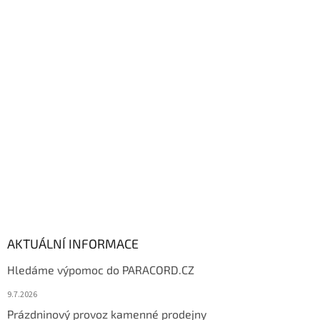
á
p
a
t
í
AKTUÁLNÍ INFORMACE
Hledáme výpomoc do PARACORD.CZ
9.7.2026
Prázdninový provoz kamenné prodejny