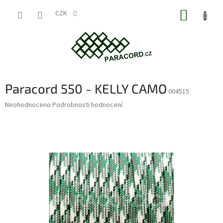
Přejít
NÁKUP
na
CZK
obsah
KOŠÍK
Paracord 550 - KELLY CAMO
004515
Průměrné
Neohodnoceno
Podrobnosti hodnocení
hodnocení
produktu
je
0,0
z
5
hvězdiček.