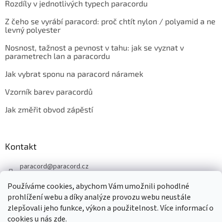
Rozdíly v jednotlivých typech paracordu
Z čeho se vyrábí paracord: proč chtít nylon / polyamid a ne
levný polyester
Nosnost, tažnost a pevnost v tahu: jak se vyznat v
parametrech lan a paracordu
Jak vybrat sponu na paracord náramek
Vzorník barev paracordů
Jak změřit obvod zápěstí
Kontakt
paracord
@
paracord.cz
+420 603 230 467
Používáme cookies, abychom Vám umožnili pohodlné
Sledujte nás také na facebooku
prohlížení webu a díky analýze provozu webu neustále
zlepšovali jeho funkce, výkon a použitelnost. Více informací o
paracord.cz
cookies u nás
zde
.