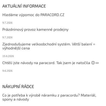
AKTUÁLNÍ INFORMACE
Hledáme výpomoc do PARACORD.CZ
9.7.2026
Prázdninový provoz kamenné prodejny
9.7.2026
Zjednodušujeme velkoobchodní systém. Větší balení =
výhodnější cena
15.6.2026
Chtěli jste návody na paracord. Tak jsem je natočila 😊🪢
9.6.2026
NÁKUPNÍ RÁDCE
Co je potřeba k výrobě náramku z paracordu? Materiál,
spony a návody