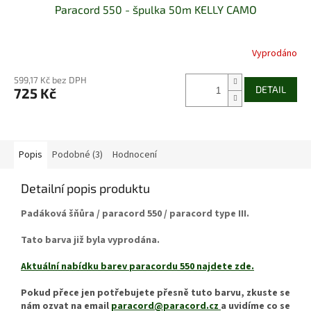
Paracord 550 - špulka 50m KELLY CAMO
Vyprodáno
599,17 Kč bez DPH
DETAIL
725 Kč
Popis
Podobné (3)
Hodnocení
Detailní popis produktu
Padáková šňůra / paracord 550 / paracord type III.
Tato barva již byla vyprodána.
Aktuální nabídku barev paracordu 550 najdete zde.
Pokud přece jen potřebujete přesně tuto barvu, zkuste se
nám ozvat na email
paracord@paracord.cz
a uvidíme co se