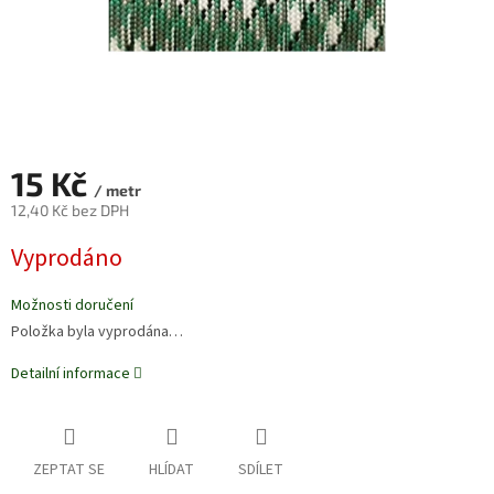
15 Kč
/ metr
12,40 Kč bez DPH
Měrná
Vyprodáno
cena:
Možnosti doručení
Položka byla vyprodána…
Detailní informace
ZEPTAT SE
HLÍDAT
SDÍLET