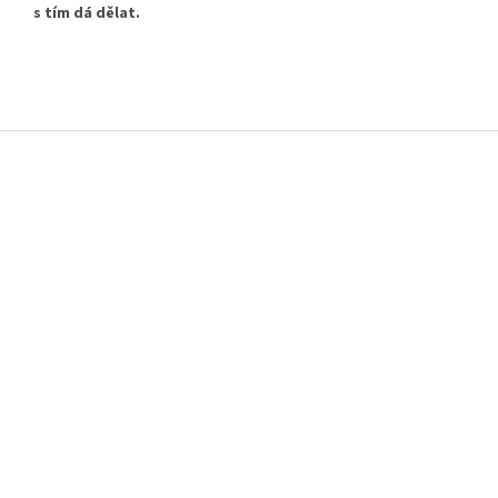
s tím dá dělat.
Z
á
p
a
t
í