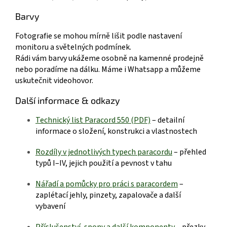
Barvy
Fotografie se mohou mírně lišit podle nastavení
monitoru a světelných podmínek.
Rádi vám barvy ukážeme osobně na kamenné prodejně
nebo poradíme na dálku.
Máme i Whatsapp a můžeme
uskutečnit videohovor.
Další informace & odkazy
Technický list Paracord 550 (P
DF)
– detailní
informace o složení, konstrukci a vlastnostech
R
ozdíly v jednotlivých typech paracordu
– přehled
typů I–IV, jejich použití a pevnost v tahu
Nářadí a pomůcky pro práci s paraco
rdem
–
zaplétací jehly, pinzety, zapalovače a další
vybavení