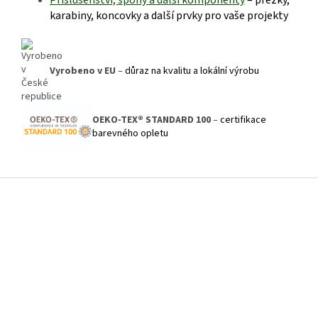
Příslušenství, spony a další kom
ponenty
– přezky,
karabiny, koncovky a další prvky pro vaše projekty
Vyrobeno v EU
–
důraz na kvalitu a lokální výrobu
OEKO-TEX® STANDARD 100
–
certifikace
barevného opletu
Z
á
p
a
t
í