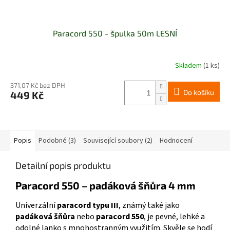
Paracord 550 - špulka 50m LESNÍ
Skladem
(1 ks)
371,07 Kč bez DPH
Do košíku
449 Kč
Popis
Podobné (3)
Související soubory (2)
Hodnocení
Detailní popis produktu
Paracord 550 – padáková šňůra 4 mm
Univerzální
paracord typu III
, známý také jako
padáková šňůra
nebo
paracord 550
, je pevné, lehké a
odolné lanko s mnohostranným využitím. Skvěle se hodí