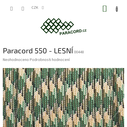
Přejít
NÁKUP
na
CZK
obsah
KOŠÍK
Paracord 550 - LESNÍ
00448
Průměrné
Neohodnoceno
Podrobnosti hodnocení
hodnocení
produktu
je
0,0
z
5
hvězdiček.