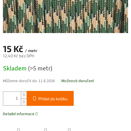
15 Kč
/ metr
12,40 Kč bez DPH
Měrná
Skladem
(>5 metr)
cena:
Můžeme doručit do:
11.8.2026
Možnosti doručení
Přidat do košíku
Detailní informace