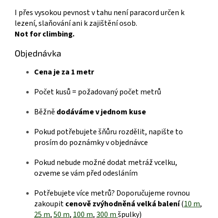
I přes vysokou pevnost v tahu není paracord určen k
lezení, slaňování ani k zajištění osob.
Not for climbing.
Objednávka
Cena je za 1 metr
Počet kusů = požadovaný počet metrů
Běžně
dodáváme v jednom kuse
Pokud potřebujete šňůru rozdělit, napište to
prosím do poznámky v objednávce
Pokud nebude možné dodat metráž vcelku,
ozveme se vám před odesláním
Potřebujete více metrů? Doporučujeme rovnou
zakoupit
cenově zvýhodněná velká balení
(
10 m
,
25 m
,
50 m
,
100 m
,
300 m
špulky)