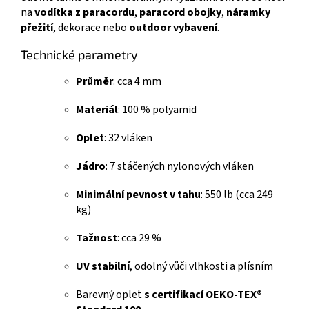
na
vodítka z paracordu
,
paracord obojky
,
náramky
přežití
, dekorace nebo
outdoor vybavení
.
Technické parametry
Průměr
: cca 4 mm
Materiál
: 100 % polyamid
Oplet
: 32 vláken
Jádro
: 7 stáčených nylonových vláken
Minimální pevnost v tahu
: 550 lb (cca 249
kg)
Tažnost
: cca 29 %
UV stabilní
, odolný vůči vlhkosti a plísním
Barevný oplet
s certifikací OEKO-TEX®