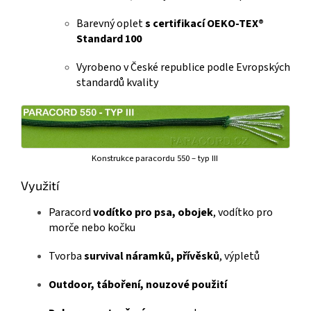
Barevný oplet
s certifikací OEKO-TEX®
Standard 100
Vyrobeno v České republice podle Evropských
standardů kvality
Konstrukce paracordu 550 – typ III
Využití
Paracord
vodítko pro psa, obojek
, vodítko pro
morče nebo kočku
Tvorba
survival náramků, přívěsků
, výpletů
Outdoor, táboření, nouzové použití