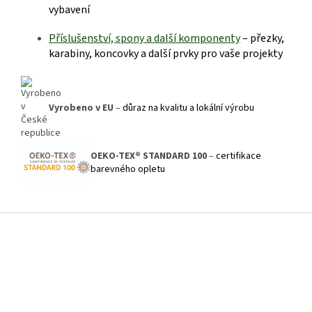
vybavení
Příslušenství, spony a další kom
ponenty
– přezky,
karabiny, koncovky a další prvky pro vaše projekty
Vyrobeno v EU
–
důraz na kvalitu a lokální výrobu
OEKO-TEX® STANDARD 100
–
certifikace
barevného opletu
Z
á
p
a
t
í