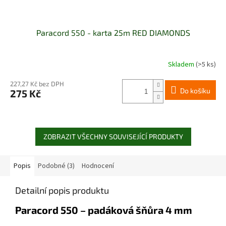
Paracord 550 - karta 25m RED DIAMONDS
Skladem
(>5 ks)
Průměrné
hodnocení
produktu
227,27 Kč bez DPH
Do košíku
275 Kč
je
5,0
z
5
hvězdiček.
ZOBRAZIT VŠECHNY SOUVISEJÍCÍ PRODUKTY
Popis
Podobné (3)
Hodnocení
Detailní popis produktu
Paracord 550 – padáková šňůra 4 mm