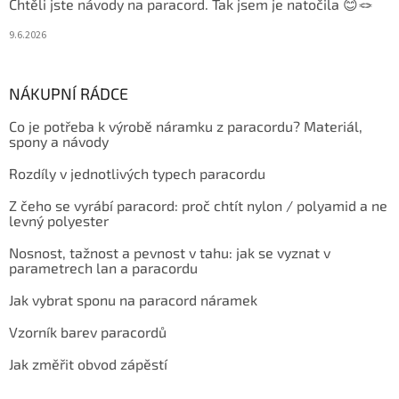
Chtěli jste návody na paracord. Tak jsem je natočila 😊🪢
9.6.2026
NÁKUPNÍ RÁDCE
Co je potřeba k výrobě náramku z paracordu? Materiál,
spony a návody
Rozdíly v jednotlivých typech paracordu
Z čeho se vyrábí paracord: proč chtít nylon / polyamid a ne
levný polyester
Nosnost, tažnost a pevnost v tahu: jak se vyznat v
parametrech lan a paracordu
Jak vybrat sponu na paracord náramek
Vzorník barev paracordů
Jak změřit obvod zápěstí