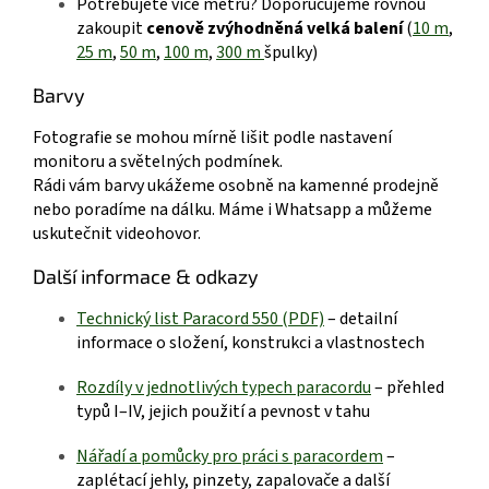
Potřebujete více metrů? Doporučujeme rovnou
zakoupit
cenově zvýhodněná velká balení
(
10 m
,
25 m
,
50 m
,
100 m
,
300 m
špulky)
Barvy
Fotografie se mohou mírně lišit podle nastavení
monitoru a světelných podmínek.
Rádi vám barvy ukážeme osobně na kamenné prodejně
nebo poradíme na dálku.
Máme i Whatsapp a můžeme
uskutečnit videohovor.
Další informace & odkazy
Technický list Paracord 550 (P
DF)
– detailní
informace o složení, konstrukci a vlastnostech
R
ozdíly v jednotlivých typech paracordu
– přehled
typů I–IV, jejich použití a pevnost v tahu
Nářadí a pomůcky pro práci s paraco
rdem
–
zaplétací jehly, pinzety, zapalovače a další