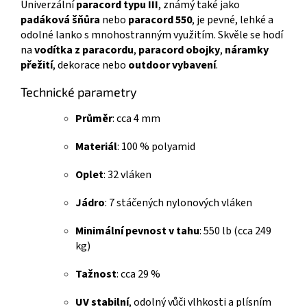
Univerzální
paracord typu III
, známý také jako
padáková šňůra
nebo
paracord 550
, je pevné, lehké a
odolné lanko s mnohostranným využitím. Skvěle se hodí
na
vodítka z paracordu
,
paracord obojky
,
náramky
přežití
, dekorace nebo
outdoor vybavení
.
Technické parametry
Průměr
: cca 4 mm
Materiál
: 100 % polyamid
Oplet
: 32 vláken
Jádro
: 7 stáčených nylonových vláken
Minimální pevnost v tahu
: 550 lb (cca 249
kg)
Tažnost
: cca 29 %
UV stabilní
, odolný vůči vlhkosti a plísním