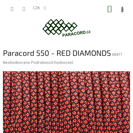
Přejít
NÁKUP
na
CZK
obsah
KOŠÍK
Paracord 550 - RED DIAMONDS
00477
Průměrné
Neohodnoceno
Podrobnosti hodnocení
hodnocení
produktu
je
0,0
z
5
hvězdiček.