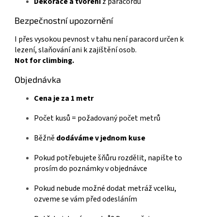
Dekorace a tvoření
z paracordu
Bezpečnostní upozornění
I přes vysokou pevnost v tahu není paracord určen k
lezení, slaňování ani k zajištění osob.
Not for climbing.
Objednávka
Cena je za 1 metr
Počet kusů = požadovaný počet metrů
Běžně
dodáváme v jednom kuse
Pokud potřebujete šňůru rozdělit, napište to
prosím do poznámky v objednávce
Pokud nebude možné dodat metráž vcelku,
ozveme se vám před odesláním