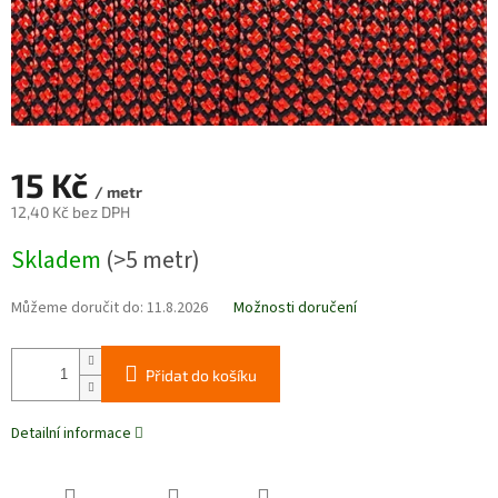
15 Kč
/ metr
12,40 Kč bez DPH
Měrná
Skladem
(>5 metr)
cena:
Můžeme doručit do:
11.8.2026
Možnosti doručení
Přidat do košíku
Detailní informace