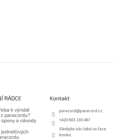
Í RÁDCE
Kontakt
řeba k výrobě
paracord
@
paracord.cz
z paracordu?
+420 603 230 467
, spony a návody
Sledujte nás také na face
 jednotlivých
booku
aracordu