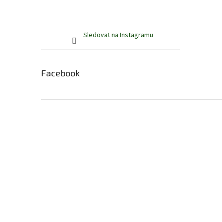
Sledovat na Instagramu
Facebook
Z
á
p
a
t
í