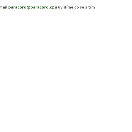
email
paracord@paracord.cz
a uvidíme co se s tím