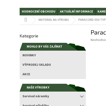
HODNOCENÍ OBCHODU
AKTUÁLNÍ INFORMACE
KAME
Domů
MATERIÁL NA VÝROBU
PARACORD 550 TYP II
P
Parac
Přeskočit
o
Kategorie
kategorie
s
Průměrné
Neohodno
t
hodnocení
MOHLO BY VÁS ZAJÍMAT
r
produktu
a
je
NOVINKY
0,0
n
z
n
VÝPRODEJ SKLADU
5
í
hvězdiček.
p
AKCE
a
n
NAŠE VÝROBKY
e
l
Survival náramky
Survival přívěšky