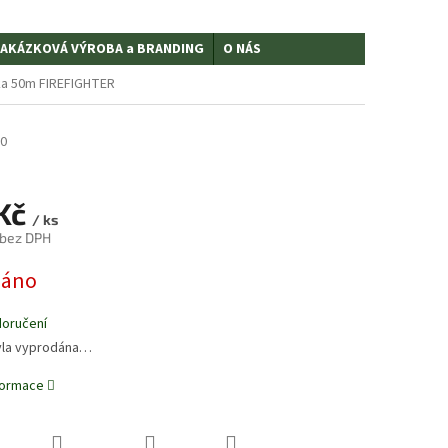
AKÁZKOVÁ VÝROBA a BRANDING
O NÁS
lka 50m FIREFIGHTER
0
Kč
/ ks
 bez DPH
dáno
doručení
yla vyprodána…
nformace