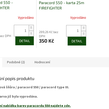
d 550 -
Paracord 550 - karta 25m
GHTER
FIREFIGHTER
Vyprodáno
Vyprodáno
289,26 Kč bez
 bez DPH
DPH
350 Kč
DETAIL
DETAIL
Podobné (2)
Hodnocení
lní popis produktu
vá šňůra / paracord 550 / paracord type III.
arva již byla vyprodána.
ní nabídku barev paracordu 550 najdete zde.