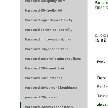
Paracord 550 špulky 100m
Paracor
FIREFI
Paracord 550 špulky 300m
Paracord výprodejové balíčky
Paracord barevnice - vzorníky
12,40 Kč
Paracord limitovaná nabídka
15 Kč
Paracord 550 jednobarvené
Paracord 550 s reflexním proužkem
Popis
Paracord 550 kamuflážní
Detai
Paracord 550 diamonds
Padáko
Paracord 550 barevné kombinace
Tato b
paracord 550 pastel
Aktuál
Paracord 550 vyprodané barvy