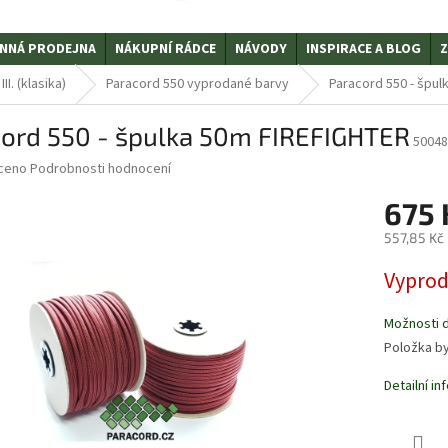
NNÁ PRODEJNA
NÁKUPNÍ RÁDCE
NÁVODY
INSPIRACE A BLOG
Z
I. (klasika)
Paracord 550 vyprodané barvy
Paracord 550 - špu
ord 550 - špulka 50m FIREFIGHTER
50048
ceno
Podrobnosti hodnocení
675 
557,85 Kč
Měrná
Vypro
cena:
Možnosti 
Položka b
Detailní i