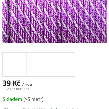
39 Kč
/ metr
32,23 Kč bez DPH
Měrná
Skladem
(>5 metr)
cena: