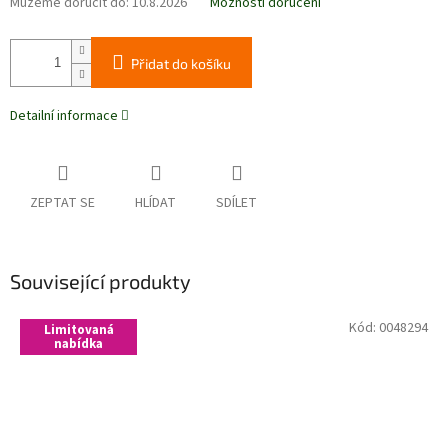
Můžeme doručit do:
10.8.2026
Možnosti doručení
Přidat do košíku
Detailní informace
ZEPTAT SE
HLÍDAT
SDÍLET
Související produkty
Kód:
0048294
Limitovaná
nabídka