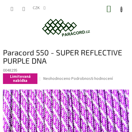
Přejít
NÁKUP
na
CZK
obsah
KOŠÍK
Paracord 550 - SUPER REFLECTIVE
PURPLE DNA
0048295
Limitovaná
Průměrné
Neohodnoceno
Podrobnosti hodnocení
nabídka
hodnocení
produktu
je
0,0
z
5
hvězdiček.