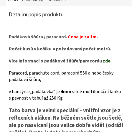
Popis
Podobné (4)
Hodnocení
Detailní popis produktu
Padáková šňůra / paracord.
Cena je za 1m
.
Počet kusů v košíku = požadovaný počet metrů.
Více informací o padákové šňůře/paracordu
zde
.
Paracord, parachute cord, paracord 550 a nebo česky
padáková šňůra,
v hantýrce„padákovka“ je
4mm
silné multifunkční lanko
s pevnost v tahuí až 250 Kg.
Tato barva je velmi speciální - vnitřní vzor je z
reflexních vláken. Na běžném světle jsou šedé,
ale po nasvícení jsou velice dobře vidět (odráží