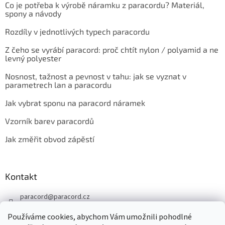
Co je potřeba k výrobě náramku z paracordu? Materiál,
spony a návody
Rozdíly v jednotlivých typech paracordu
Z čeho se vyrábí paracord: proč chtít nylon / polyamid a ne
levný polyester
Nosnost, tažnost a pevnost v tahu: jak se vyznat v
parametrech lan a paracordu
Jak vybrat sponu na paracord náramek
Vzorník barev paracordů
Jak změřit obvod zápěstí
Kontakt
paracord
@
paracord.cz
+420 603 230 467
Používáme cookies, abychom Vám umožnili pohodlné