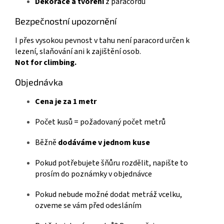
Dekorace a tvoření
z paracordu
Bezpečnostní upozornění
I přes vysokou pevnost v tahu není paracord určen k
lezení, slaňování ani k zajištění osob.
Not for climbing.
Objednávka
Cena je za 1 metr
Počet kusů = požadovaný počet metrů
Běžně
dodáváme v jednom kuse
Pokud potřebujete šňůru rozdělit, napište to
prosím do poznámky v objednávce
Pokud nebude možné dodat metráž vcelku,
ozveme se vám před odesláním