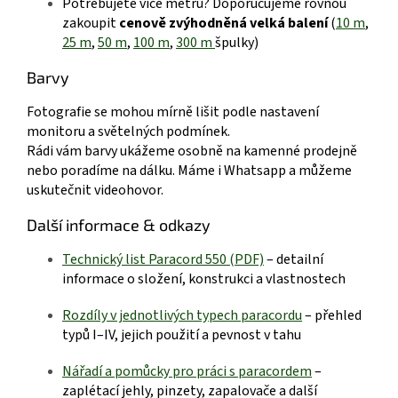
Potřebujete více metrů? Doporučujeme rovnou
zakoupit
cenově zvýhodněná velká balení
(
10 m
,
25 m
,
50 m
,
100 m
,
300 m
špulky)
Barvy
Fotografie se mohou mírně lišit podle nastavení
monitoru a světelných podmínek.
Rádi vám barvy ukážeme osobně na kamenné prodejně
nebo poradíme na dálku.
Máme i Whatsapp a můžeme
uskutečnit videohovor.
Další informace & odkazy
Technický list Paracord 550 (P
DF)
– detailní
informace o složení, konstrukci a vlastnostech
R
ozdíly v jednotlivých typech paracordu
– přehled
typů I–IV, jejich použití a pevnost v tahu
Nářadí a pomůcky pro práci s paraco
rdem
–
zaplétací jehly, pinzety, zapalovače a další