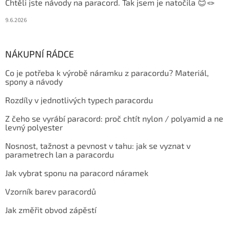
Chtěli jste návody na paracord. Tak jsem je natočila 😊🪢
9.6.2026
NÁKUPNÍ RÁDCE
Co je potřeba k výrobě náramku z paracordu? Materiál,
spony a návody
Rozdíly v jednotlivých typech paracordu
Z čeho se vyrábí paracord: proč chtít nylon / polyamid a ne
levný polyester
Nosnost, tažnost a pevnost v tahu: jak se vyznat v
parametrech lan a paracordu
Jak vybrat sponu na paracord náramek
Vzorník barev paracordů
Jak změřit obvod zápěstí