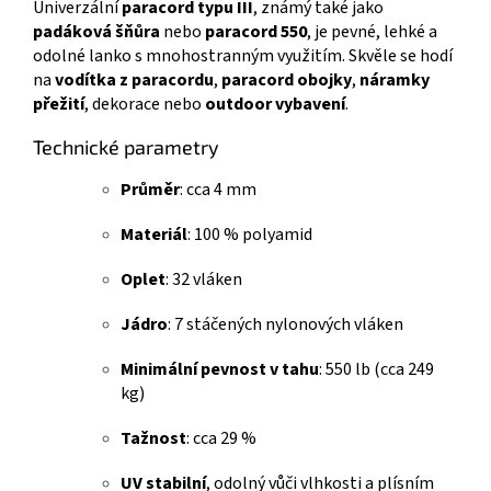
Univerzální
paracord typu III
, známý také jako
padáková šňůra
nebo
paracord 550
, je pevné, lehké a
odolné lanko s mnohostranným využitím. Skvěle se hodí
na
vodítka z paracordu
,
paracord obojky
,
náramky
přežití
, dekorace nebo
outdoor vybavení
.
Technické parametry
Průměr
: cca 4 mm
Materiál
: 100 % polyamid
Oplet
: 32 vláken
Jádro
: 7 stáčených nylonových vláken
Minimální pevnost v tahu
: 550 lb (cca 249
kg)
Tažnost
: cca 29 %
UV stabilní
, odolný vůči vlhkosti a plísním