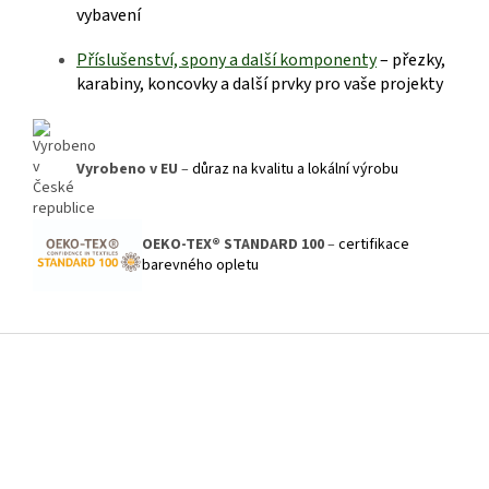
vybavení
Příslušenství, spony a další kom
ponenty
– přezky,
karabiny, koncovky a další prvky pro vaše projekty
Vyrobeno v EU
–
důraz na kvalitu a lokální výrobu
OEKO-TEX® STANDARD 100
–
certifikace
barevného opletu
Z
á
p
a
t
í