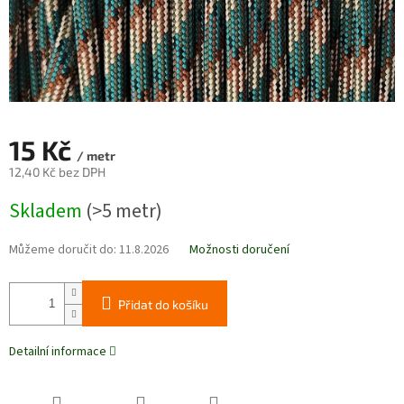
15 Kč
/ metr
12,40 Kč bez DPH
Měrná
Skladem
(>5 metr)
cena:
Můžeme doručit do:
11.8.2026
Možnosti doručení
Přidat do košíku
Detailní informace